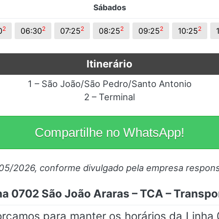
Sábados
2
2
2
2
2
2
0
06:30
07:25
08:25
09:25
10:25
Itinerário
1 – São João/São Pedro/Santo Antonio
2 – Terminal
Compartilhe no WhatsApp!
/05/2026, conforme divulgado pela empresa respons
ha 0702 São João Araras – TCA – Transpo
forçamos para manter os horários da Linha