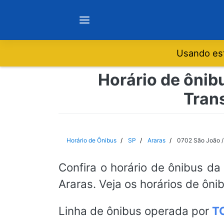
Usando est
Notícias
Horário de ônib
Trans
Sobre
Minas Gerais
Horário de Ônibus
SP
Araras
0702 São João /
São Paulo
Confira o horário de ônibus da
Araras. Veja os horários de ôni
Rio de Janeiro
Linha de ônibus operada por
TC