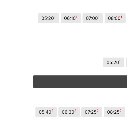
© 2026 Viva City Serviços Digitais Ltda. Todos os direitos reservado
1
1
1
1
05:20
06:10
07:00
08:00
1
05:20
2
2
2
2
05:40
06:30
07:25
08:25