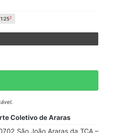
2
11:25
ável.
rte Coletivo de Araras
 0702 São João Araras da TCA –