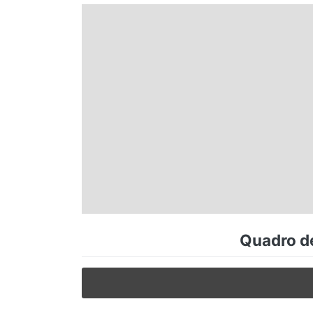
Espírito Santo
Paraná
Santa Catarina
Rio Grande do Sul
Centro-Oeste
Quadro de
Nordeste
Norte