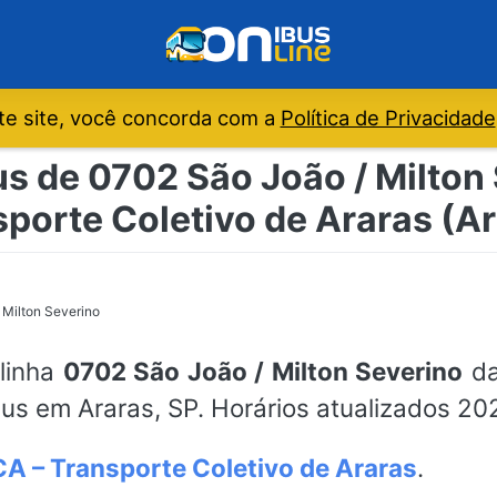
e site, você concorda com a
Política de Privacidade
us de 0702 São João / Milton 
porte Coletivo de Araras (A
 Milton Severino
 linha
0702 São João / Milton Severino
da
bus em Araras, SP. Horários atualizados 20
A – Transporte Coletivo de Araras
.