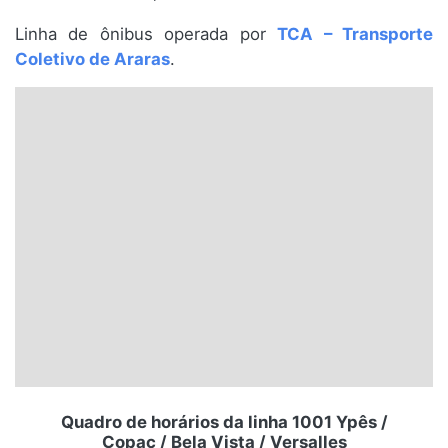
Santa Catarina
Linha de ônibus operada por
TCA – Transporte
Coletivo de Araras
.
Rio Grande do Sul
Centro-Oeste
Nordeste
Norte
© 2026 Viva City Serviços Digitais Ltda. Todos os direitos reservados.
Quadro de horários da linha 1001 Ypês /
Copac / Bela Vista / Versalles