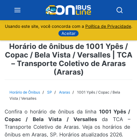
Usando este site, você concorda com a
Política de Privacidade
.
Notícias
Aceitar
Horário de ônibus de 1001 Ypês /
Sobre
Copac / Bela Vista / Versalles | TCA
– Transporte Coletivo de Araras
Minas Gerais
(Araras)
São Paulo
Horário de Ônibus
SP
Araras
1001 Ypês / Copac / Bela
Rio de Janeiro
Vista / Versalles
Espírito Santo
Confira o horário de ônibus da linha
1001 Ypês /
Copac / Bela Vista / Versalles
da TCA –
Transporte Coletivo de Araras. Veja os horários de
Paraná
ônibus em Araras, SP. Horários atualizados 2026.