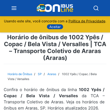
Usando este site, você concorda com a
Política de Privacidade
.
Notícias
Aceitar
Horário de ônibus de 1002 Ypês /
Sobre
Copac / Bela Vista / Versalles | TCA
– Transporte Coletivo de Araras
Minas Gerais
(Araras)
São Paulo
Horário de Ônibus
SP
Araras
1002 Ypês / Copac / Bela
Rio de Janeiro
Vista / Versalles
Espírito Santo
Confira o horário de ônibus da linha
1002 Ypês /
Copac / Bela Vista / Versalles
da TCA –
Transporte Coletivo de Araras. Veja os horários de
Paraná
ônibus em Araras, SP. Horários atualizados 2026.