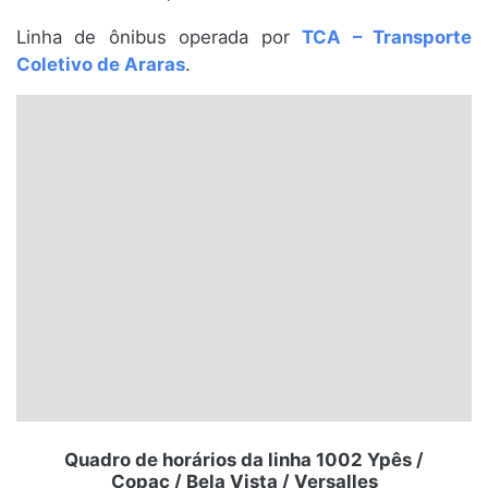
Santa Catarina
Linha de ônibus operada por
TCA – Transporte
Coletivo de Araras
.
Rio Grande do Sul
Centro-Oeste
Nordeste
Norte
© 2026 Viva City Serviços Digitais Ltda. Todos os direitos reservados.
Quadro de horários da linha 1002 Ypês /
Copac / Bela Vista / Versalles