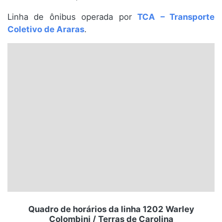
Santa Catarina
Linha de ônibus operada por
TCA – Transporte
Coletivo de Araras
.
Rio Grande do Sul
Centro-Oeste
Nordeste
Norte
© 2026 Viva City Serviços Digitais Ltda. Todos os direitos reservados.
Quadro de horários da linha 1202 Warley
Colombini / Terras de Carolina