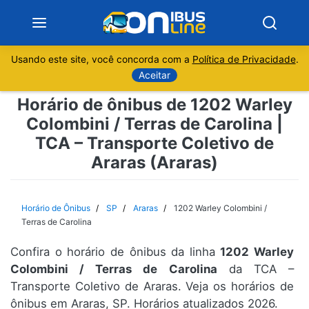
Usando este site, você concorda com a
Política de Privacidade
.
Notícias
Aceitar
Horário de ônibus de 1202 Warley
Sobre
Colombini / Terras de Carolina |
TCA – Transporte Coletivo de
Minas Gerais
Araras (Araras)
São Paulo
Horário de Ônibus
SP
Araras
1202 Warley Colombini /
Rio de Janeiro
Terras de Carolina
Espírito Santo
Confira o horário de ônibus da linha
1202 Warley
Colombini / Terras de Carolina
da TCA –
Transporte Coletivo de Araras. Veja os horários de
Paraná
ônibus em Araras, SP. Horários atualizados 2026.