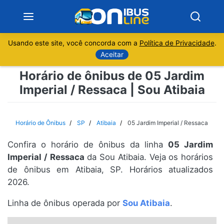
Usando este site, você concorda com a
Política de Privacidade
.
Notícias
Aceitar
Horário de ônibus de 05 Jardim
Sobre
Imperial / Ressaca | Sou Atibaia
Minas Gerais
Horário de Ônibus
SP
Atibaia
05 Jardim Imperial / Ressaca
São Paulo
Confira o horário de ônibus da linha
05 Jardim
Rio de Janeiro
Imperial / Ressaca
da Sou Atibaia. Veja os horários
de ônibus em Atibaia, SP. Horários atualizados
2026.
Espírito Santo
Linha de ônibus operada por
Sou Atibaia
.
Paraná