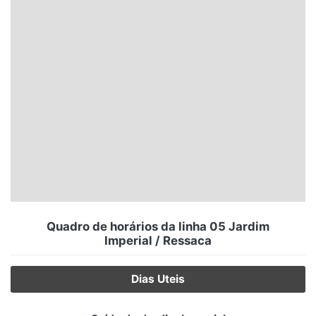
Santa Catarina
Rio Grande do Sul
Centro-Oeste
Nordeste
Norte
© 2026 Viva City Serviços Digitais Ltda. Todos os direitos reservados.
Quadro de horários da linha 05 Jardim
Imperial / Ressaca
Dias Uteis