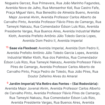
Nogueira Garcez, Rua Primavera, Rua João Marinho Fagundes,
Avenida Nove de Julho, Rua Monsenhor Koli, Rua Castro Fafe,
Praça Miguel Vairo, Rua Benedito de Almeida Bueno, Avenida
Major Juvenal Alvim, Avenida Professor Carlos Alberto de
Carvalho Pinto, Avenida Professor Flávio Píres de Camargo, Rua
Tameyki Nakazu, Rua Comendador Édson Luís Rizo, Avenida
Presidente Vargas, Rua Buenos Aires, Avenida Industrial Walter
Kloth, Avenida Prefeito Antônio Júlio Toledo Garcia Lopes,
Avenida Dom Pedro II, Avenida Imperial
15
Saae via Flexboat:
Avenida Imperial, Avenida Dom Pedro II,
Avenida Prefeito Antônio Júlio Toledo Garcia Lopes, Avenida
Industrial Walter Kloth, Rua dos Palmitos, Rua Comendador
Édson Luís Rizo, Rua Tameyki Nakazu, Avenida Professor Flávio
Píres de Camargo, Avenida Professor Carlos Alberto de
Carvalho Pinto, Praça Pedro de Toledo, Rua João Píres, Rua
Doutor Zeferino Alves do Amaral
9
Jardim Imperial/ Via Retiro das Fontes – (Sai Rodoviária):
Avenida Major Juvenal Alvim, Avenida Professor Carlos Alberto
de Carvalho Pinto, Avenida Professor Flávio Píres de Camargo,
Rua Tameyki Nakazu, Rua Comendador Édson Luís Rizo,
Avenida Presidente Vargas, Rua Buenos Aires, Avenida