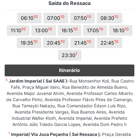
Saída do Ressaca
10
10
10
10
06:10
07:00
07:50
08:30
10
10
10
10
10
11:10
13:00
16:15
17:05
18:10
10
10
10
10
19:35
20:45
21:45
22:45
7
23:30
Itinerário
5
Jardim Imperial ( Sai SAAE ):
Rua Monsenhor Koli, Rua Castro
Fafe, Praça Miguel Vairo, Rua Benedito de Almeida Bueno,
Avenida Major Juvenal Alvim, Avenida Professor Carlos Alberto
de Carvalho Pinto, Avenida Professor Flávio Píres de Camargo,
Rua Tameyki Nakazu, Rua Comendador Édson Luís Rizo,
Avenida Presidente Vargas, Rua Buenos Aires, Avenida
Industrial Walter Kloth, Avenida Imperial, Avenida Prefeito
Antônio Júlio Toledo Garcia Lopes, Avenida Dom Pedro II
1
Imperial/ Via Juca Peçanha ( Sai Ressaca ):
Praça Geralda