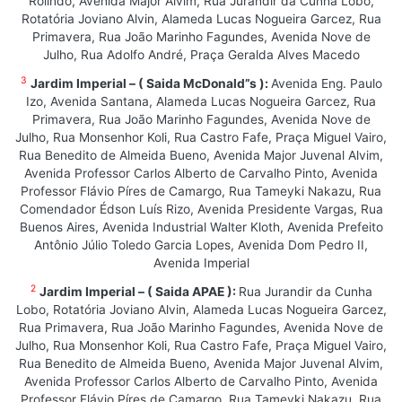
Rolindo, Avenida Major Alvim, Rua Jurandir da Cunha Lobo,
Rotatória Joviano Alvin, Alameda Lucas Nogueira Garcez, Rua
Primavera, Rua João Marinho Fagundes, Avenida Nove de
Julho, Rua Adolfo André, Praça Geralda Alves Macedo
3
Jardim Imperial – ( Saida McDonald”s ):
Avenida Eng. Paulo
Izo, Avenida Santana, Alameda Lucas Nogueira Garcez, Rua
Primavera, Rua João Marinho Fagundes, Avenida Nove de
Julho, Rua Monsenhor Koli, Rua Castro Fafe, Praça Miguel Vairo,
Rua Benedito de Almeida Bueno, Avenida Major Juvenal Alvim,
Avenida Professor Carlos Alberto de Carvalho Pinto, Avenida
Professor Flávio Píres de Camargo, Rua Tameyki Nakazu, Rua
Comendador Édson Luís Rizo, Avenida Presidente Vargas, Rua
Buenos Aires, Avenida Industrial Walter Kloth, Avenida Prefeito
Antônio Júlio Toledo Garcia Lopes, Avenida Dom Pedro II,
Avenida Imperial
2
Jardim Imperial – ( Saida APAE ):
Rua Jurandir da Cunha
Lobo, Rotatória Joviano Alvin, Alameda Lucas Nogueira Garcez,
Rua Primavera, Rua João Marinho Fagundes, Avenida Nove de
Julho, Rua Monsenhor Koli, Rua Castro Fafe, Praça Miguel Vairo,
Rua Benedito de Almeida Bueno, Avenida Major Juvenal Alvim,
Avenida Professor Carlos Alberto de Carvalho Pinto, Avenida
Professor Flávio Píres de Camargo, Rua Tameyki Nakazu, Rua