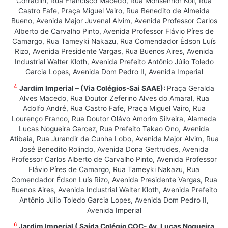
Corradini, Rua Francisco Macedo, Rua Monsenhor Koli, Rua
Castro Fafe, Praça Miguel Vairo, Rua Benedito de Almeida
Bueno, Avenida Major Juvenal Alvim, Avenida Professor Carlos
Alberto de Carvalho Pinto, Avenida Professor Flávio Píres de
Camargo, Rua Tameyki Nakazu, Rua Comendador Édson Luís
Rizo, Avenida Presidente Vargas, Rua Buenos Aires, Avenida
Industrial Walter Kloth, Avenida Prefeito Antônio Júlio Toledo
Garcia Lopes, Avenida Dom Pedro II, Avenida Imperial
4
Jardim Imperial – (Via Colégios-Sai SAAE):
Praça Geralda
Alves Macedo, Rua Doutor Zeferino Alves do Amaral, Rua
Adolfo André, Rua Castro Fafe, Praça Miguel Vairo, Rua
Lourenço Franco, Rua Doutor Olávo Amorim Silveira, Alameda
Lucas Nogueira Garcez, Rua Prefeito Takao Ono, Avenida
Atibaia, Rua Jurandir da Cunha Lobo, Avenida Major Alvim, Rua
José Benedito Rolindo, Avenida Dona Gertrudes, Avenida
Professor Carlos Alberto de Carvalho Pinto, Avenida Professor
Flávio Píres de Camargo, Rua Tameyki Nakazu, Rua
Comendador Édson Luís Rizo, Avenida Presidente Vargas, Rua
Buenos Aires, Avenida Industrial Walter Kloth, Avenida Prefeito
Antônio Júlio Toledo Garcia Lopes, Avenida Dom Pedro II,
Avenida Imperial
6
Jardim Imperial ( Saída Colégio COC- Av. Lucas Nogueira