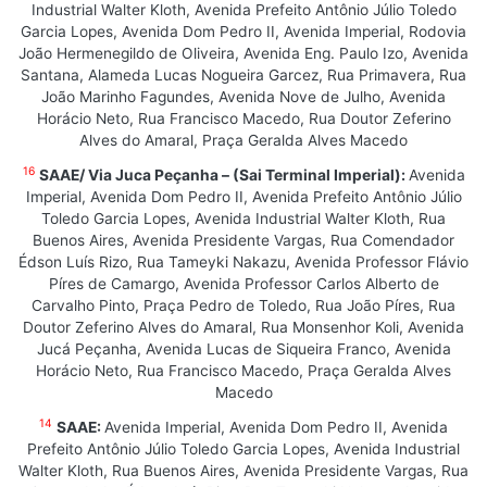
Industrial Walter Kloth, Avenida Prefeito Antônio Júlio Toledo
Garcia Lopes, Avenida Dom Pedro II, Avenida Imperial, Rodovia
João Hermenegildo de Oliveira, Avenida Eng. Paulo Izo, Avenida
Santana, Alameda Lucas Nogueira Garcez, Rua Primavera, Rua
João Marinho Fagundes, Avenida Nove de Julho, Avenida
Horácio Neto, Rua Francisco Macedo, Rua Doutor Zeferino
Alves do Amaral, Praça Geralda Alves Macedo
16
SAAE/ Via Juca Peçanha – (Sai Terminal Imperial):
Avenida
Imperial, Avenida Dom Pedro II, Avenida Prefeito Antônio Júlio
Toledo Garcia Lopes, Avenida Industrial Walter Kloth, Rua
Buenos Aires, Avenida Presidente Vargas, Rua Comendador
Édson Luís Rizo, Rua Tameyki Nakazu, Avenida Professor Flávio
Píres de Camargo, Avenida Professor Carlos Alberto de
Carvalho Pinto, Praça Pedro de Toledo, Rua João Píres, Rua
Doutor Zeferino Alves do Amaral, Rua Monsenhor Koli, Avenida
Jucá Peçanha, Avenida Lucas de Siqueira Franco, Avenida
Horácio Neto, Rua Francisco Macedo, Praça Geralda Alves
Macedo
14
SAAE:
Avenida Imperial, Avenida Dom Pedro II, Avenida
Prefeito Antônio Júlio Toledo Garcia Lopes, Avenida Industrial
Walter Kloth, Rua Buenos Aires, Avenida Presidente Vargas, Rua