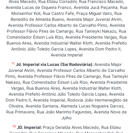
Alves Macedo, Rua Elizeu Corradini, Rua Francisco Macedo,
Avenida Lucas de Siqueira Franco, Avenida Jucá Peçanha, Rua
Monsenhor Koli, Rua Castro Fafe, Praça Miguel Vairo, Rua
Benedito de Almeida Bueno, Avenida Major Juvenal Alvim,
Avenida Professor Carlos Alberto de Carvalho Pinto, Avenida
Professor Flávio Píres de Camargo, Rua Tameyki Nakazu, Rua
Comendador Édson Luís Rizo, Avenida Presidente Vargas, Rua
Buenos Aires, Avenida Industrial Walter Kloth, Avenida Prefeito
Antônio Júlio Toledo Garcia Lopes, Avenida Dom Pedro II,
Avenida Imperial
11
Jd. Imperial via Lucas (Saí Rodoviária):
Avenida Major
Juvenal Alvim, Avenida Professor Carlos Alberto de Carvalho
Pinto, Avenida Professor Flávio Píres de Camargo, Rua Tameyki
Nakazu, Rua Comendador Édson Luís Rizo, Avenida Presidente
Vargas, Rua Buenos Aires, Avenida Industrial Walter Kloth,
Avenida Prefeito Antônio Júlio Toledo Garcia Lopes, Avenida
Dom Pedro II, Avenida Imperial, Rodovia João Hermenegildo de
Oliveira, Avenida Santana, Alameda Lucas Nogueira Garcez,
Rua Primavera, Rua João Marinho Fagundes, Avenida Nove de
Julho
10
JD. Imperial:
Praça Geralda Alves Macedo, Rua Elizeu