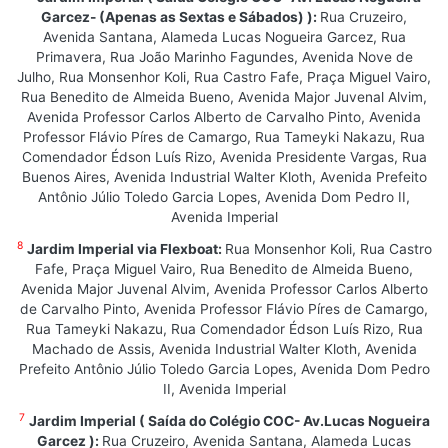
Garcez- (Apenas as Sextas e Sábados) ):
Rua Cruzeiro,
Avenida Santana, Alameda Lucas Nogueira Garcez, Rua
Primavera, Rua João Marinho Fagundes, Avenida Nove de
Julho, Rua Monsenhor Koli, Rua Castro Fafe, Praça Miguel Vairo,
Rua Benedito de Almeida Bueno, Avenida Major Juvenal Alvim,
Avenida Professor Carlos Alberto de Carvalho Pinto, Avenida
Professor Flávio Píres de Camargo, Rua Tameyki Nakazu, Rua
Comendador Édson Luís Rizo, Avenida Presidente Vargas, Rua
Buenos Aires, Avenida Industrial Walter Kloth, Avenida Prefeito
Antônio Júlio Toledo Garcia Lopes, Avenida Dom Pedro II,
Avenida Imperial
8
Jardim Imperial via Flexboat:
Rua Monsenhor Koli, Rua Castro
Fafe, Praça Miguel Vairo, Rua Benedito de Almeida Bueno,
Avenida Major Juvenal Alvim, Avenida Professor Carlos Alberto
de Carvalho Pinto, Avenida Professor Flávio Píres de Camargo,
Rua Tameyki Nakazu, Rua Comendador Édson Luís Rizo, Rua
Machado de Assis, Avenida Industrial Walter Kloth, Avenida
Prefeito Antônio Júlio Toledo Garcia Lopes, Avenida Dom Pedro
II, Avenida Imperial
7
Jardim Imperial ( Saída do Colégio COC- Av.Lucas Nogueira
Garcez ):
Rua Cruzeiro, Avenida Santana, Alameda Lucas