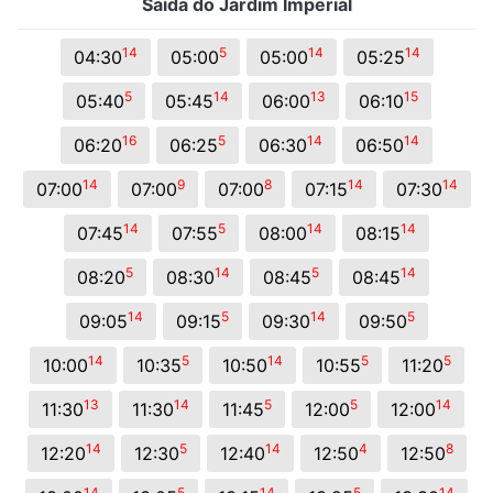
Saída do Jardim Imperial
14
5
14
14
04:30
05:00
05:00
05:25
5
14
13
15
05:40
05:45
06:00
06:10
16
5
14
14
06:20
06:25
06:30
06:50
14
9
8
14
14
07:00
07:00
07:00
07:15
07:30
14
5
14
14
07:45
07:55
08:00
08:15
5
14
5
14
08:20
08:30
08:45
08:45
14
5
14
5
09:05
09:15
09:30
09:50
14
5
14
5
5
10:00
10:35
10:50
10:55
11:20
13
14
5
5
14
11:30
11:30
11:45
12:00
12:00
14
5
14
4
8
12:20
12:30
12:40
12:50
12:50
14
5
14
5
14