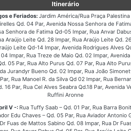
Itinerário
gos e Feriados:
Jardim América/Rua Praça Palestina
eirelles Qd. 04 Par, Avenida Nossa Senhora de Fati
sa Senhora de Fatima Qd-05 Impar, Rua Anvar Dabus
ua Araújo Leite Qd. 28 Impar, Rua Araújo Leite Qd. 2
raújo Leite Qd-14 Impar, Avenida Rodrigues Alves Q
 04 Impar, Rua Treze de Maio Qd. 02 Impar, Avenida 
d. 05 Par, Rua Alto Purus Qd. 07 Par, Rua Alto Puru
nida Jurandyr Bueno Qd. 02 Impar, Rua João Simonett
ar, Rua Manoel R. da Silva Qd 02 Impar, Rua Bernard
. 16 Par, Rua Cel Alves Seabra Qd.18 Par, Avenida V
Ruffini Aronne
ril V -:
Rua Tuffy Saab – Qd. 01 Par, Rua Barra Boni
ador Edu Chaves – Qd. 05 Par, Rua Aviador Antonio G
a Dr Fuas de Mattos Sabino Qd. 08 Impar, Rua Dr Fua