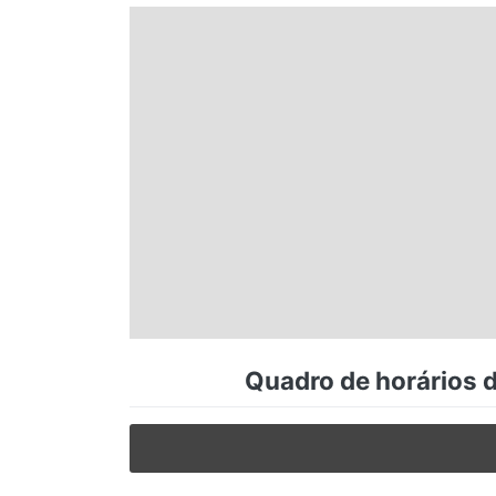
Espírito Santo
Paraná
Santa Catarina
Rio Grande do Sul
Centro-Oeste
Quadro de horários d
Nordeste
Norte