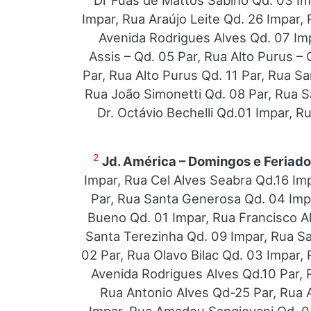
Dr Fuas de Mattos Sabino Qd. 03 Imp
Impar, Rua Araújo Leite Qd. 26 Impar,
Avenida Rodrigues Alves Qd. 07 Im
Assis – Qd. 05 Par, Rua Alto Purus – 
Par, Rua Alto Purus Qd. 11 Par, Rua S
Rua João Simonetti Qd. 08 Par, Rua S
Dr. Octávio Bechelli Qd.01 Impar, R
2
Jd. América – Domingos e Feriad
Impar, Rua Cel Alves Seabra Qd.16 Imp
Par, Rua Santa Generosa Qd. 04 Impa
Bueno Qd. 01 Impar, Rua Francisco A
Santa Terezinha Qd. 09 Impar, Rua S
02 Par, Rua Olavo Bilac Qd. 03 Impar,
Avenida Rodrigues Alves Qd.10 Par, 
Rua Antonio Alves Qd-25 Par, Rua 