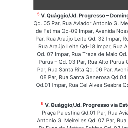
5
V. Quággio/Jd. Progresso – Domin
Qd. 05 Par, Rua Aviador Antonio G. M
de Fatima Qd-09 Impar, Avenida Nos
Par, Rua Araújo Leite Qd. 32 Impar, R
Rua Araújo Leite Qd-18 Impar, Rua A
Qd. 07 Impar, Rua Treze de Maio Qd.
Purus – Qd. 03 Par, Rua Alto Purus Q
Par, Rua Santa Rita Qd. 06 Par, Ave
08 Par, Rua Santa Generosa Qd.04 P
Qd.01 Impar, Rua Cel Alves Seabra Qd
6
V. Quággio/Jd. Progresso via Esto
Praça Palestina Qd.01 Par, Rua Avi
Antonio G. Meirelles Qd. 07 Par, Ru