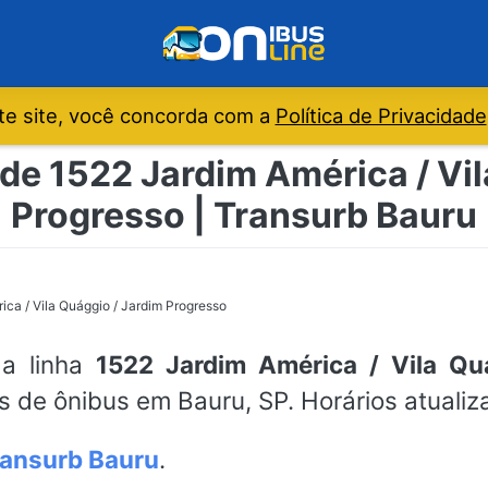
e site, você concorda com a
Política de Privacidade
 de 1522 Jardim América / Vil
Progresso | Transurb Bauru
ica / Vila Quággio / Jardim Progresso
da linha
1522 Jardim América / Vila Qu
os de ônibus em Bauru, SP. Horários atuali
ransurb Bauru
.