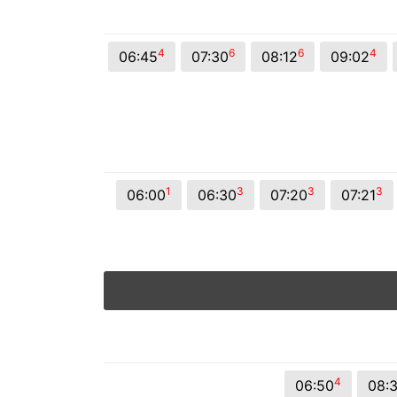
© 2026 Viva City Serviços Digitais Ltda. Todos os direitos reservado
4
6
6
4
06:45
07:30
08:12
09:02
1
3
3
3
06:00
06:30
07:20
07:21
4
06:50
08: