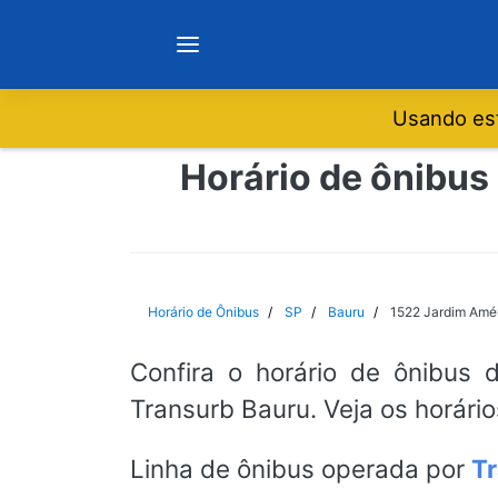
Usando est
Notícias
Horário de ônibus
Sobre
Minas Gerais
Horário de Ônibus
SP
Bauru
1522 Jardim Amér
São Paulo
Confira o horário de ônibus 
Transurb Bauru. Veja os horári
Rio de Janeiro
Linha de ônibus operada por
T