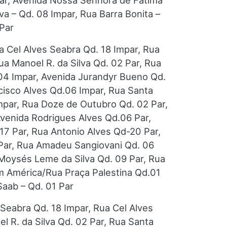
ar, Avenida Nossa Senhora de Fátima
a – Qd. 08 Impar, Rua Barra Bonita –
 Par
ua Cel Alves Seabra Qd. 18 Impar, Rua
ua Manoel R. da Silva Qd. 02 Par, Rua
04 Impar, Avenida Jurandyr Bueno Qd.
cisco Alves Qd.06 Impar, Rua Santa
mpar, Rua Doze de Outubro Qd. 02 Par,
Avenida Rodrigues Alves Qd.06 Par,
17 Par, Rua Antonio Alves Qd-20 Par,
 Par, Rua Amadeu Sangiovani Qd. 06
Moysés Leme da Silva Qd. 09 Par, Rua
im América/Rua Praça Palestina Qd.01
Saab – Qd. 01 Par
 Seabra Qd. 18 Impar, Rua Cel Alves
l R. da Silva Qd. 02 Par, Rua Santa