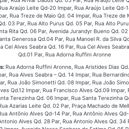
ar, Rua Anvar Dabus Qd. 05 Par, Rua Araújo Leite Q
 Rua Araújo Leite Qd-20 Impar, Rua Araújo Leite Qd-1
par, Rua Treze de Maio Qd. 04 Impar, Rua Treze de 
Qd. 03 Par, Rua Alto Purus Qd. 05 Par, Rua Alto Pur
anta Rita Qd. 06 Par, Avenida Jurandyr Bueno Qd. 02
anta Generosa Qd.04 Par, Rua Manoel R. da Silva Q
ua Cel Alves Seabra Qd. 16 Par, Rua Cel Alves Seabra
Qd.01 Par, Rua Adorna Ruffini Aronne
os:
Rua Adorna Ruffini Aronne, Rua Aristides Dias Qd.
ar, Rua Alves Seabra – Qd. 14 Impar, Rua Bernardin
r, Rua João Simonetti Qd. 08 Impar, Rua João Simo
lves Qd.12 Impar, Rua Francisco Alves Qd.09 Impar, 
anta Terezinha Qd. 06 Impar, Rua Santa Terezinha Q
 Rua Azarias Leite Qd. 02 Par, Praça Machado de Mel
Rua Antônio Alves Qd-14 Par, Rua Antônio Alves Qd-
Antonio Alves Qd. 28 Par, Rua Antonio Alves Qd. 34