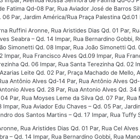
3 Impar, Avenida Nossa Senhora de Fatima Qd-05 P
 Fatima Qd-08 Par, Rua Aviador José de Barros Silv
 06 Par, Jardim América/Rua Praça Palestina Qd.01
na Ruffini Aronne, Rua Aristides Dias Qd. 01 Par, R
ves Seabra – Qd. 14 Impar, Rua Bernardino Gobbi, R
ão Simonetti Qd. 08 Impar, Rua João Simonetti Qd. 
12 Impar, Rua Francisco Alves Qd.09 Impar, Rua Fran
rezinha Qd. 06 Impar, Rua Santa Terezinha Qd. 02 I
 Azarias Leite Qd. 02 Par, Praça Machado de Mello, 
Rua Antônio Alves Qd-14 Par, Rua Antônio Alves Qd-
Antonio Alves Qd. 28 Par, Rua Antonio Alves Qd. 34
 04 Par, Rua Moyses Leme da Silva Qd. 07 Par, Rua 
08 Impar, Rua Aviador Edu Chaves – Qd. 05 Par, Jard
andro dos Santos Martins – Qd. 17 Impar, Rua Tuffy 
ronne, Rua Aristides Dias Qd. 01 Par, Rua Cel Alves
ra – Qd. 14 Impar, Rua Bernardino Gobbi, Rua Manoe