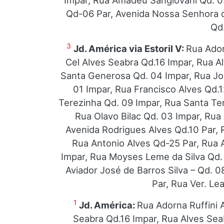
Impar, Rua Amadeu Sangiovani Qd. 0
Qd-06 Par, Avenida Nossa Senhora de
Qd.
3
Jd. América via Estoril V:
Rua Ador
Cel Alves Seabra Qd.16 Impar, Rua Al
Santa Generosa Qd. 04 Impar, Rua Jo
01 Impar, Rua Francisco Alves Qd.
Terezinha Qd. 09 Impar, Rua Santa Te
Rua Olavo Bilac Qd. 03 Impar, Rua
Avenida Rodrigues Alves Qd.10 Par, 
Rua Antonio Alves Qd-25 Par, Rua 
Impar, Rua Moyses Leme da Silva Qd.
Aviador José de Barros Silva – Qd. 
Par, Rua Ver. Le
1
Jd. América:
Rua Adorna Ruffini A
Seabra Qd.16 Impar, Rua Alves Seab