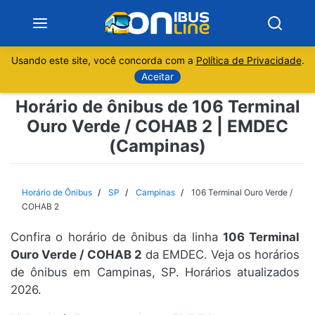
Usando este site, você concorda com a
Política de Privacidade
.
Notícias
Aceitar
Horário de ônibus de 106 Terminal
Sobre
Ouro Verde / COHAB 2 | EMDEC
(Campinas)
Minas Gerais
São Paulo
Horário de Ônibus
SP
Campinas
106 Terminal Ouro Verde /
COHAB 2
Rio de Janeiro
Confira o horário de ônibus da linha
106 Terminal
Ouro Verde / COHAB 2
da EMDEC. Veja os horários
Espírito Santo
de ônibus em Campinas, SP. Horários atualizados
2026.
Paraná