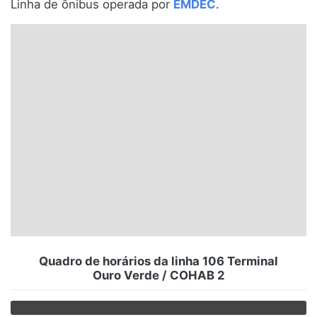
Linha de ônibus operada por
EMDEC
.
Santa Catarina
Rio Grande do Sul
Centro-Oeste
Nordeste
Norte
© 2026 Viva City Serviços Digitais Ltda. Todos os direitos reservados.
Quadro de horários da linha 106 Terminal
Ouro Verde / COHAB 2