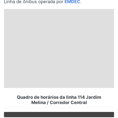
Linha de ônibus operada por
EMDEC
.
Santa Catarina
Rio Grande do Sul
Centro-Oeste
Nordeste
Norte
© 2026 Viva City Serviços Digitais Ltda. Todos os direitos reservados.
Quadro de horários da linha 114 Jardim
Melina / Corredor Central