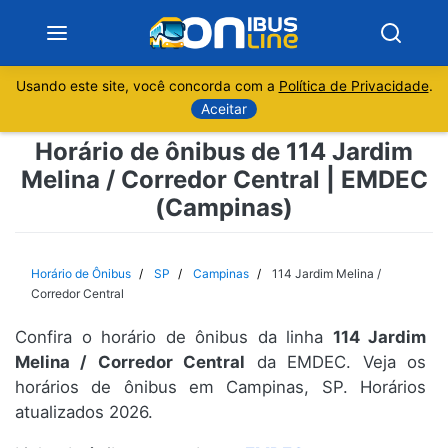
Usando este site, você concorda com a
Política de Privacidade
.
Notícias
Aceitar
Horário de ônibus de 114 Jardim
Sobre
Melina / Corredor Central | EMDEC
(Campinas)
Minas Gerais
São Paulo
Horário de Ônibus
SP
Campinas
114 Jardim Melina /
Corredor Central
Rio de Janeiro
Confira o horário de ônibus da linha
114 Jardim
Melina / Corredor Central
da EMDEC. Veja os
Espírito Santo
horários de ônibus em Campinas, SP. Horários
atualizados 2026.
Paraná