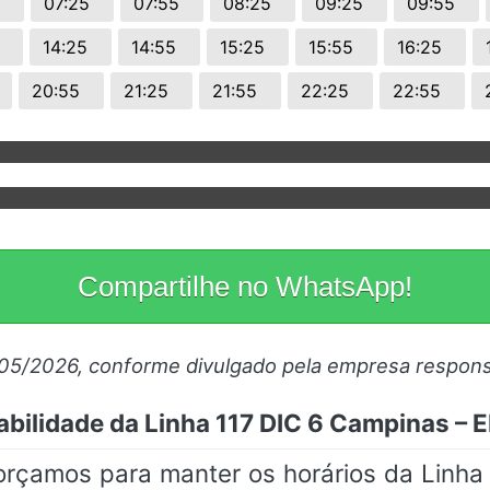
5
07:25
07:55
08:25
09:25
09:55
5
14:25
14:55
15:25
15:55
16:25
20:55
21:25
21:55
22:25
22:55
Compartilhe no WhatsApp!
/05/2026, conforme divulgado pela empresa respons
abilidade da Linha 117 DIC 6 Campinas –
forçamos para manter os horários da Lin