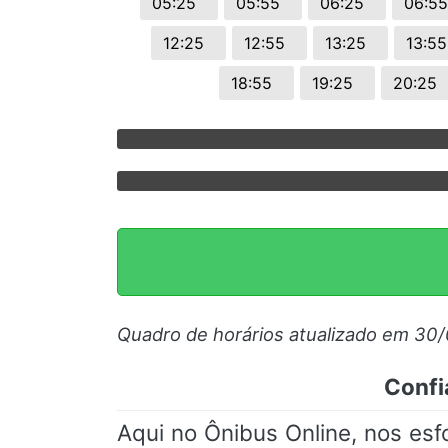
05:25
05:55
06:25
06:5
12:25
12:55
13:25
13:5
18:55
19:25
20:25
Quadro de horários atualizado em 30
Confi
Aqui no Ônibus Online, nos es