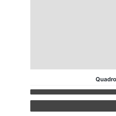
Espírito Santo
Paraná
Santa Catarina
Rio Grande do Sul
Centro-Oeste
Quadro 
Nordeste
Norte