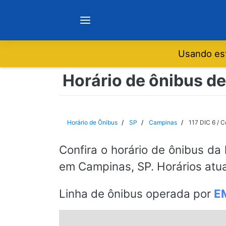
Usando est
Notícias
Horário de ônibus de
Sobre
Horário de Ônibus
SP
Campinas
117 DIC 6 / C
Minas Gerais
Confira o horário de ônibus da 
em Campinas, SP. Horários atu
São Paulo
Linha de ônibus operada por
E
Rio de Janeiro