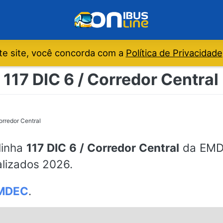
e site, você concorda com a
Política de Privacidade
 117 DIC 6 / Corredor Centr
orredor Central
linha
117 DIC 6 / Corredor Central
da EMDE
alizados 2026.
MDEC
.