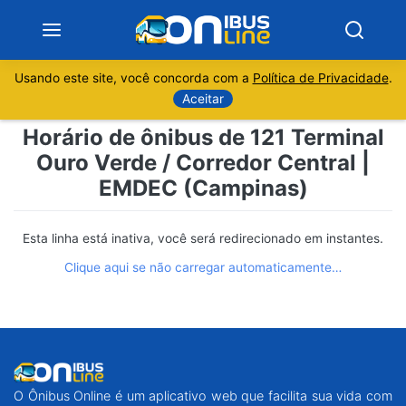
Usando este site, você concorda com a
Política de Privacidade
.
Notícias
Aceitar
Horário de ônibus de 121 Terminal
Sobre
Ouro Verde / Corredor Central |
EMDEC (Campinas)
Minas Gerais
São Paulo
Esta linha está inativa, você será redirecionado em instantes.
Clique aqui se não carregar automaticamente…
Rio de Janeiro
Espírito Santo
Paraná
O Ônibus Online é um aplicativo web que facilita sua vida com