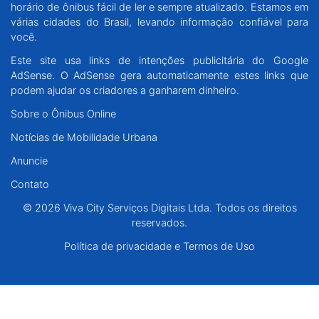
horário de ônibus fácil de ler e sempre atualizado. Estamos em
Santa Catarina
várias cidades do Brasil, levando informação confiável para
você.
Rio Grande do Sul
Este site usa links de intenções publicitária do Google
AdSense. O AdSense gera automaticamente estes links que
Centro-Oeste
podem ajudar os criadores a ganharem dinheiro.
Sobre o Ônibus Online
Nordeste
Notícias de Mobilidade Urbana
Anuncie
Norte
Contato
© 2026 Viva City Serviços Digitais Ltda. Todos os direitos reservados.
© 2026 Viva City Serviços Digitais Ltda. Todos os direitos
reservados.
Política de privacidade e Termos de Uso