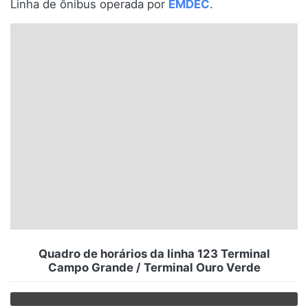
Linha de ônibus operada por
EMDEC
.
Santa Catarina
Rio Grande do Sul
Centro-Oeste
Nordeste
Norte
© 2026 Viva City Serviços Digitais Ltda. Todos os direitos reservados.
Quadro de horários da linha 123 Terminal
Campo Grande / Terminal Ouro Verde