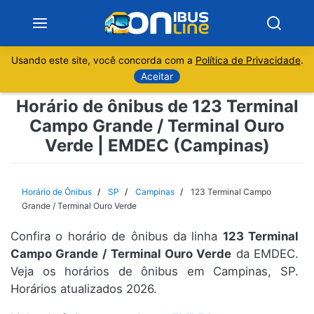
Usando este site, você concorda com a
Política de Privacidade
.
Notícias
Aceitar
Horário de ônibus de 123 Terminal
Sobre
Campo Grande / Terminal Ouro
Verde | EMDEC (Campinas)
Minas Gerais
São Paulo
Horário de Ônibus
SP
Campinas
123 Terminal Campo
Grande / Terminal Ouro Verde
Rio de Janeiro
Confira o horário de ônibus da linha
123 Terminal
Campo Grande / Terminal Ouro Verde
da EMDEC.
Espírito Santo
Veja os horários de ônibus em Campinas, SP.
Horários atualizados 2026.
Paraná