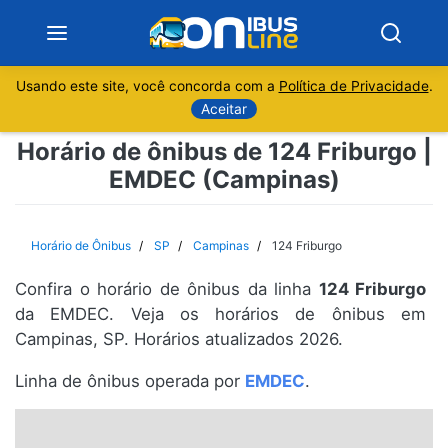
Usando este site, você concorda com a
Política de Privacidade
.
Notícias
Aceitar
Horário de ônibus de 124 Friburgo |
Sobre
EMDEC (Campinas)
Minas Gerais
Horário de Ônibus
SP
Campinas
124 Friburgo
São Paulo
Confira o horário de ônibus da linha
124 Friburgo
Rio de Janeiro
da EMDEC. Veja os horários de ônibus em
Campinas, SP. Horários atualizados 2026.
Espírito Santo
Linha de ônibus operada por
EMDEC
.
Paraná