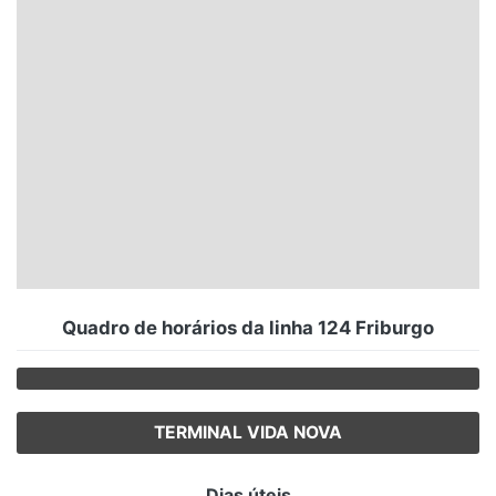
Santa Catarina
Rio Grande do Sul
Centro-Oeste
Nordeste
Norte
© 2026 Viva City Serviços Digitais Ltda. Todos os direitos reservados.
Quadro de horários da linha 124 Friburgo
TERMINAL VIDA NOVA
Dias úteis