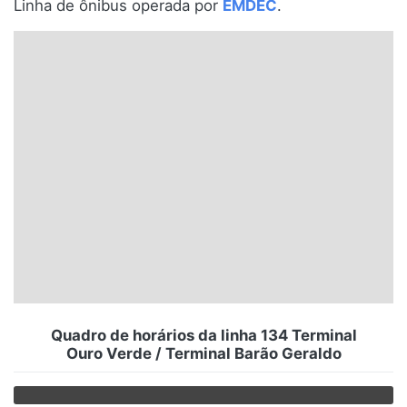
Linha de ônibus operada por
EMDEC
.
Santa Catarina
Rio Grande do Sul
Centro-Oeste
Nordeste
Norte
© 2026 Viva City Serviços Digitais Ltda. Todos os direitos reservados.
Quadro de horários da linha 134 Terminal
Ouro Verde / Terminal Barão Geraldo