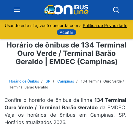
Usando este site, você concorda com a
Política de Privacidade
.
Notícias
Aceitar
Horário de ônibus de 134 Terminal
Sobre
Ouro Verde / Terminal Barão
Geraldo | EMDEC (Campinas)
Minas Gerais
São Paulo
Horário de Ônibus
SP
Campinas
134 Terminal Ouro Verde /
Terminal Barão Geraldo
Rio de Janeiro
Confira o horário de ônibus da linha
134 Terminal
Ouro Verde / Terminal Barão Geraldo
da EMDEC.
Espírito Santo
Veja os horários de ônibus em Campinas, SP.
Horários atualizados 2026.
Paraná