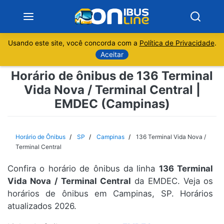
Usando este site, você concorda com a
Política de Privacidade
.
Notícias
Aceitar
Horário de ônibus de 136 Terminal
Sobre
Vida Nova / Terminal Central |
EMDEC (Campinas)
Minas Gerais
São Paulo
Horário de Ônibus
SP
Campinas
136 Terminal Vida Nova /
Terminal Central
Rio de Janeiro
Confira o horário de ônibus da linha
136 Terminal
Vida Nova / Terminal Central
da EMDEC. Veja os
Espírito Santo
horários de ônibus em Campinas, SP. Horários
atualizados 2026.
Paraná