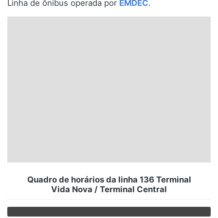
Linha de ônibus operada por
EMDEC
.
Santa Catarina
Rio Grande do Sul
Centro-Oeste
Nordeste
Norte
© 2026 Viva City Serviços Digitais Ltda. Todos os direitos reservados.
Quadro de horários da linha 136 Terminal
Vida Nova / Terminal Central