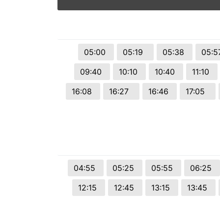
© 2026 Viva City Serviços Digitais Ltda. Todos os direitos reservado
05:00
05:19
05:38
05:
09:40
10:10
10:40
11:10
16:08
16:27
16:46
17:05
04:55
05:25
05:55
06:25
12:15
12:45
13:15
13:45