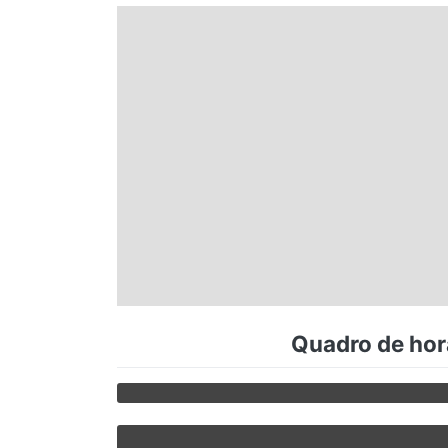
Espírito Santo
Paraná
Santa Catarina
Rio Grande do Sul
Centro-Oeste
Quadro de horá
Nordeste
Norte