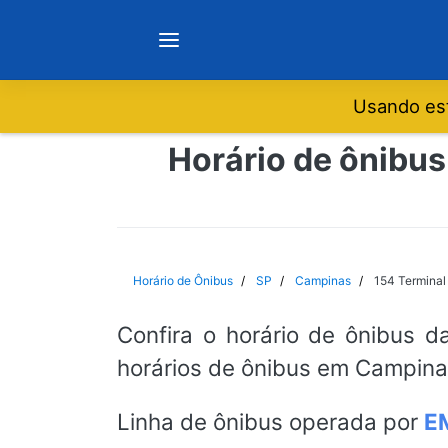
Usando est
Notícias
Horário de ônibus 
Sobre
Minas Gerais
Horário de Ônibus
SP
Campinas
154 Terminal 
São Paulo
Confira o horário de ônibus d
horários de ônibus em Campinas
Rio de Janeiro
Linha de ônibus operada por
E