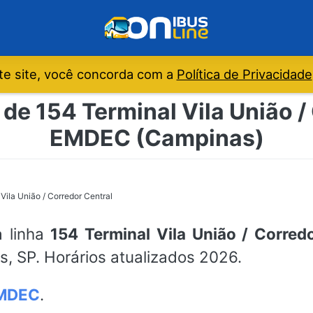
e site, você concorda com a
Política de Privacidade
de 154 Terminal Vila União /
EMDEC (Campinas)
Vila União / Corredor Central
a linha
154 Terminal Vila União / Corred
, SP. Horários atualizados 2026.
MDEC
.