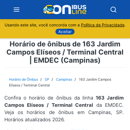
Usando este site, você concorda com a
Política de Privacidade
.
Notícias
Aceitar
Horário de ônibus de 163 Jardim
Sobre
Campos Elíseos / Terminal Central
| EMDEC (Campinas)
Minas Gerais
São Paulo
Horário de Ônibus
SP
Campinas
163 Jardim Campos
Elíseos / Terminal Central
Rio de Janeiro
Confira o horário de ônibus da linha
163 Jardim
Campos Elíseos / Terminal Central
da EMDEC.
Espírito Santo
Veja os horários de ônibus em Campinas, SP.
Horários atualizados 2026.
Paraná