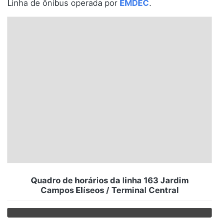
Linha de ônibus operada por
EMDEC
.
Santa Catarina
Rio Grande do Sul
Centro-Oeste
Nordeste
Norte
© 2026 Viva City Serviços Digitais Ltda. Todos os direitos reservados.
Quadro de horários da linha 163 Jardim
Campos Elíseos / Terminal Central