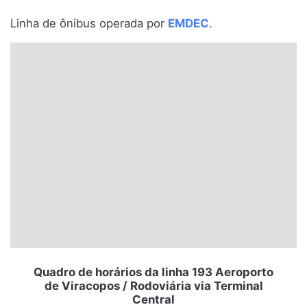
Santa Catarina
Linha de ônibus operada por
EMDEC
.
Rio Grande do Sul
Centro-Oeste
Nordeste
Norte
© 2026 Viva City Serviços Digitais Ltda. Todos os direitos reservados.
Quadro de horários da linha 193 Aeroporto
de Viracopos / Rodoviária via Terminal
Central