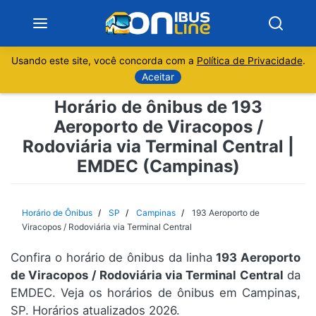
Usando este site, você concorda com a
Política de Privacidade
.
Notícias
Aceitar
Horário de ônibus de 193
Sobre
Aeroporto de Viracopos /
Rodoviária via Terminal Central |
Minas Gerais
EMDEC (Campinas)
São Paulo
Horário de Ônibus
SP
Campinas
193 Aeroporto de
Rio de Janeiro
Viracopos / Rodoviária via Terminal Central
Espírito Santo
Confira o horário de ônibus da linha
193 Aeroporto
de Viracopos / Rodoviária via Terminal Central
da
EMDEC. Veja os horários de ônibus em Campinas,
Paraná
SP. Horários atualizados 2026.