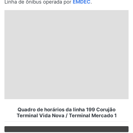
Linha de ônibus operada por
EMDEC
.
Santa Catarina
Rio Grande do Sul
Centro-Oeste
Nordeste
Norte
© 2026 Viva City Serviços Digitais Ltda. Todos os direitos reservados.
Quadro de horários da linha 199 Corujão
Terminal Vida Nova / Terminal Mercado 1