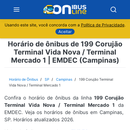
Usando este site, você concorda com a
Política de Privacidade
.
Notícias
Aceitar
Horário de ônibus de 199 Corujão
Sobre
Terminal Vida Nova / Terminal
Mercado 1 | EMDEC (Campinas)
Minas Gerais
São Paulo
Horário de Ônibus
SP
Campinas
199 Corujão Terminal
Vida Nova / Terminal Mercado 1
Rio de Janeiro
Confira o horário de ônibus da linha
199 Corujão
Terminal Vida Nova / Terminal Mercado 1
da
Espírito Santo
EMDEC. Veja os horários de ônibus em Campinas,
SP. Horários atualizados 2026.
Paraná