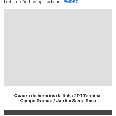
Linha de ônibus operada por
EMDEC
.
Santa Catarina
Rio Grande do Sul
Centro-Oeste
Nordeste
Norte
© 2026 Viva City Serviços Digitais Ltda. Todos os direitos reservados.
Quadro de horários da linha 201 Terminal
Campo Grande / Jardim Santa Rosa