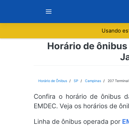
Usando est
Notícias
Horário de ônibus
J
Sobre
Minas Gerais
Horário de Ônibus
SP
Campinas
207 Terminal
São Paulo
Confira o horário de ônibus 
EMDEC. Veja os horários de ôni
Rio de Janeiro
Linha de ônibus operada por
E