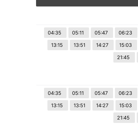
© 2026 Viva City Serviços Digitais Ltda. Todos os direitos reservado
04:35
05:11
05:47
06:23
13:15
13:51
14:27
15:03
21:45
04:35
05:11
05:47
06:23
13:15
13:51
14:27
15:03
21:45