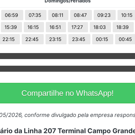
Domingos/Feriados
06:59
07:35
08:11
08:47
09:23
10:15
15:39
16:15
16:51
17:27
18:03
18:39
22:15
22:45
23:15
23:45
00:15
00:45
Compartilhe no WhatsApp!
/05/2026, conforme divulgado pela empresa respons
rário da Linha 207 Terminal Campo Gran