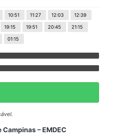
10:51
11:27
12:03
12:39
19:15
19:51
20:45
21:15
01:15
ável.
de Campinas – EMDEC