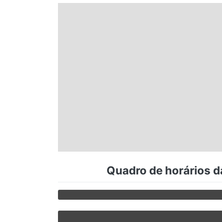
Espírito Santo
Paraná
Santa Catarina
Rio Grande do Sul
Centro-Oeste
Quadro de horários d
Nordeste
Norte