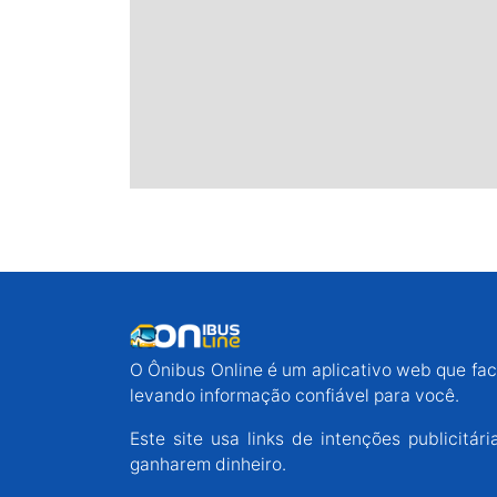
O Ônibus Online é um aplicativo web que faci
levando informação confiável para você.
Este site usa links de intenções publicit
ganharem dinheiro.