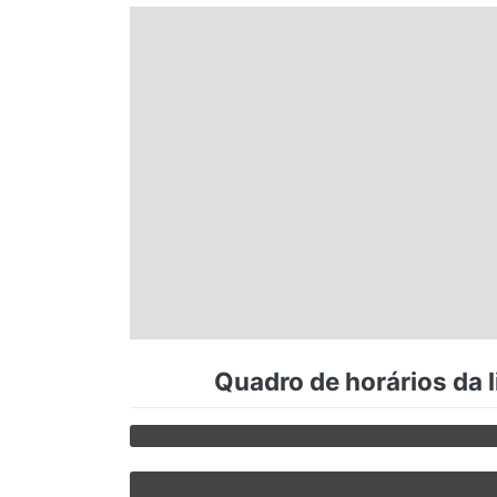
Espírito Santo
Paraná
Santa Catarina
Rio Grande do Sul
Centro-Oeste
Quadro de horários da 
Nordeste
Norte