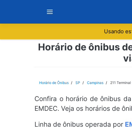
Usando est
Notícias
Horário de ônibus d
v
Sobre
Minas Gerais
Horário de Ônibus
SP
Campinas
211 Terminal
São Paulo
Confira o horário de ônibus da
EMDEC. Veja os horários de ôni
Rio de Janeiro
Linha de ônibus operada por
E