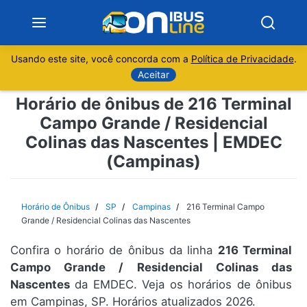
Usando este site, você concorda com a
Política de Privacidade
.
Notícias
Aceitar
Horário de ônibus de 216 Terminal
Sobre
Campo Grande / Residencial
Colinas das Nascentes | EMDEC
Minas Gerais
(Campinas)
São Paulo
Horário de Ônibus
SP
Campinas
216 Terminal Campo
Rio de Janeiro
Grande / Residencial Colinas das Nascentes
Espírito Santo
Confira o horário de ônibus da linha
216 Terminal
Campo Grande / Residencial Colinas das
Nascentes
da EMDEC. Veja os horários de ônibus
Paraná
em Campinas, SP. Horários atualizados 2026.