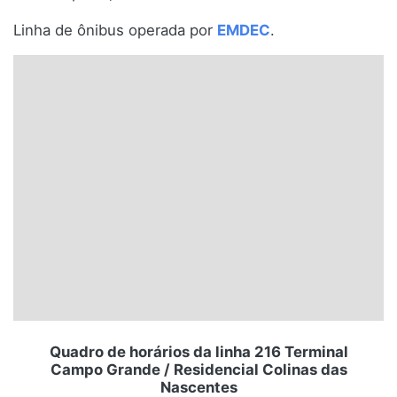
Santa Catarina
Linha de ônibus operada por
EMDEC
.
Rio Grande do Sul
Centro-Oeste
Nordeste
Norte
© 2026 Viva City Serviços Digitais Ltda. Todos os direitos reservados.
Quadro de horários da linha 216 Terminal
Campo Grande / Residencial Colinas das
Nascentes