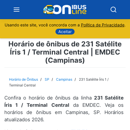
Usando este site, você concorda com a
Política de Privacidade
.
Notícias
Aceitar
Horário de ônibus de 231 Satélite
Sobre
Íris 1 / Terminal Central | EMDEC
(Campinas)
Minas Gerais
São Paulo
Horário de Ônibus
SP
Campinas
231 Satélite Íris 1 /
Terminal Central
Rio de Janeiro
Confira o horário de ônibus da linha
231 Satélite
Íris 1 / Terminal Central
da EMDEC. Veja os
Espírito Santo
horários de ônibus em Campinas, SP. Horários
atualizados 2026.
Paraná