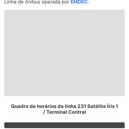
Linha de ônibus operada por
EMDEC
.
Santa Catarina
Rio Grande do Sul
Centro-Oeste
Nordeste
Norte
© 2026 Viva City Serviços Digitais Ltda. Todos os direitos reservados.
Quadro de horários da linha 231 Satélite Íris 1
/ Terminal Central