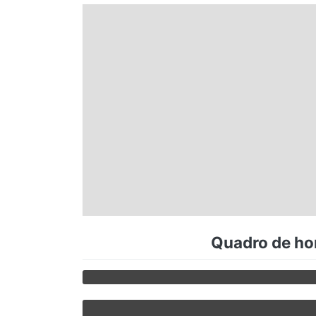
Espírito Santo
Paraná
Santa Catarina
Rio Grande do Sul
Centro-Oeste
Quadro de hor
Nordeste
Norte