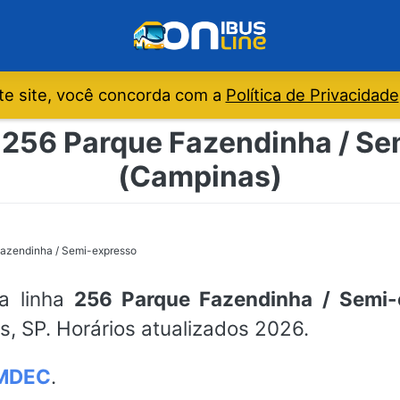
e site, você concorda com a
Política de Privacidade
e 256 Parque Fazendinha / S
(Campinas)
azendinha / Semi-expresso
da linha
256 Parque Fazendinha / Semi-
, SP. Horários atualizados 2026.
MDEC
.