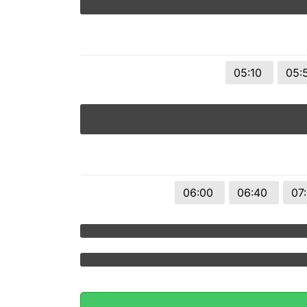
© 2026 Viva City Serviços Digitais Ltda. Todos os direitos reservado
05:10
05:
06:00
06:40
07