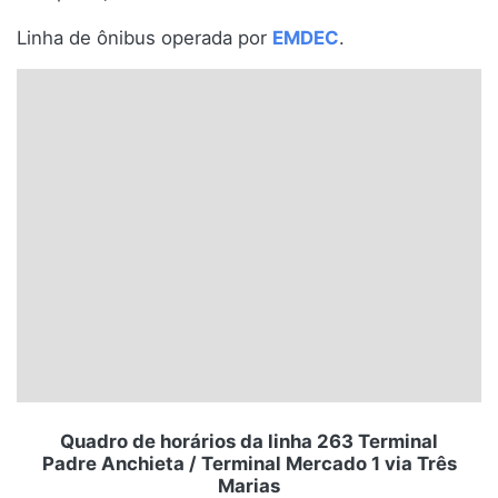
Santa Catarina
Linha de ônibus operada por
EMDEC
.
Rio Grande do Sul
Centro-Oeste
Nordeste
Norte
© 2026 Viva City Serviços Digitais Ltda. Todos os direitos reservados.
Quadro de horários da linha 263 Terminal
Padre Anchieta / Terminal Mercado 1 via Três
Marias