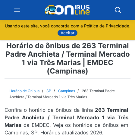
Usando este site, você concorda com a
Política de Privacidade
.
Notícias
Aceitar
Horário de ônibus de 263 Terminal
Sobre
Padre Anchieta / Terminal Mercado
1 via Três Marias | EMDEC
Minas Gerais
(Campinas)
São Paulo
Horário de Ônibus
SP
Campinas
263 Terminal Padre
Rio de Janeiro
Anchieta / Terminal Mercado 1 via Três Marias
Espírito Santo
Confira o horário de ônibus da linha
263 Terminal
Padre Anchieta / Terminal Mercado 1 via Três
Marias
da EMDEC. Veja os horários de ônibus em
Paraná
Campinas, SP. Horários atualizados 2026.