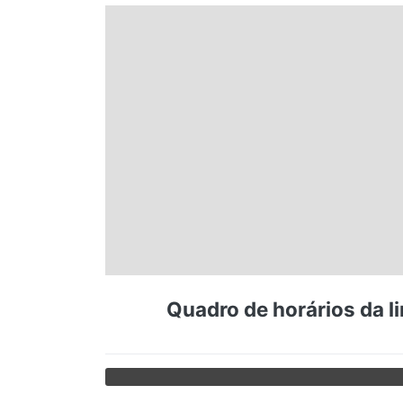
Espírito Santo
Paraná
Santa Catarina
Rio Grande do Sul
Centro-Oeste
Quadro de horários da li
Nordeste
Norte