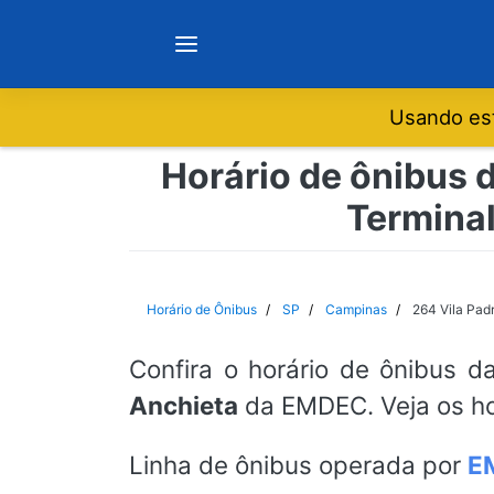
Usando est
Notícias
Horário de ônibus d
Termina
Sobre
Minas Gerais
Horário de Ônibus
SP
Campinas
264 Vila Padr
São Paulo
Confira o horário de ônibus d
Anchieta
da EMDEC. Veja os ho
Rio de Janeiro
Linha de ônibus operada por
E