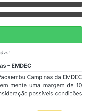
ável.
nas – EMDEC
im Pacaembu Campinas da EMDEC
am em mente uma margem de 10
nsideração possíveis condições