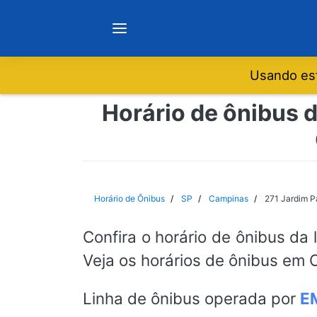
Usando est
Notícias
Horário de ônibus 
Sobre
Minas Gerais
Horário de Ônibus
SP
Campinas
271 Jardim P
São Paulo
Confira o horário de ônibus da 
Veja os horários de ônibus em 
Rio de Janeiro
Linha de ônibus operada por
E