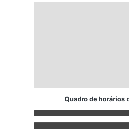
Espírito Santo
Paraná
Santa Catarina
Rio Grande do Sul
Centro-Oeste
Quadro de horários 
Nordeste
Norte