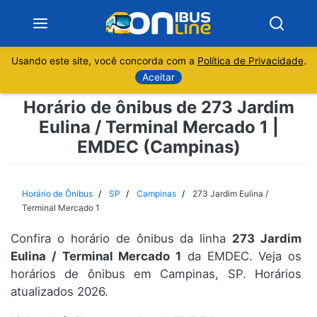
Usando este site, você concorda com a
Política de Privacidade
.
Notícias
Aceitar
Horário de ônibus de 273 Jardim
Sobre
Eulina / Terminal Mercado 1 |
EMDEC (Campinas)
Minas Gerais
São Paulo
Horário de Ônibus
SP
Campinas
273 Jardim Eulina /
Terminal Mercado 1
Rio de Janeiro
Confira o horário de ônibus da linha
273 Jardim
Eulina / Terminal Mercado 1
da EMDEC. Veja os
Espírito Santo
horários de ônibus em Campinas, SP. Horários
atualizados 2026.
Paraná