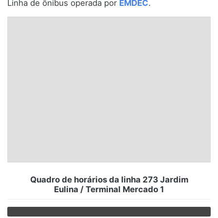
Linha de ônibus operada por
EMDEC
.
Santa Catarina
Rio Grande do Sul
Centro-Oeste
Nordeste
Norte
© 2026 Viva City Serviços Digitais Ltda. Todos os direitos reservados.
Quadro de horários da linha 273 Jardim
Eulina / Terminal Mercado 1