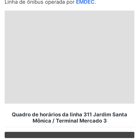
Linha de ônibus operada por
EMDEC
.
Santa Catarina
Rio Grande do Sul
Centro-Oeste
Nordeste
Norte
© 2026 Viva City Serviços Digitais Ltda. Todos os direitos reservados.
Quadro de horários da linha 311 Jardim Santa
Mônica / Terminal Mercado 3