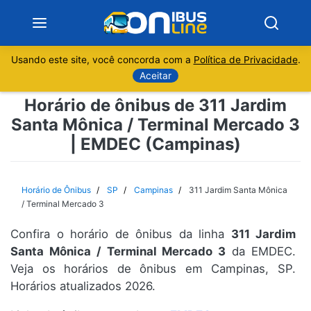
Usando este site, você concorda com a
Política de Privacidade
.
Notícias
Aceitar
Horário de ônibus de 311 Jardim
Sobre
Santa Mônica / Terminal Mercado 3
| EMDEC (Campinas)
Minas Gerais
São Paulo
Horário de Ônibus
SP
Campinas
311 Jardim Santa Mônica
/ Terminal Mercado 3
Rio de Janeiro
Confira o horário de ônibus da linha
311 Jardim
Santa Mônica / Terminal Mercado 3
da EMDEC.
Espírito Santo
Veja os horários de ônibus em Campinas, SP.
Horários atualizados 2026.
Paraná