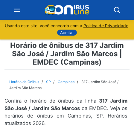
Usando este site, você concorda com a
Política de Privacidade
.
Notícias
Aceitar
Horário de ônibus de 317 Jardim
Sobre
São José / Jardim São Marcos |
EMDEC (Campinas)
Minas Gerais
São Paulo
Horário de Ônibus
SP
Campinas
317 Jardim São José /
Jardim São Marcos
Rio de Janeiro
Confira o horário de ônibus da linha
317 Jardim
São José / Jardim São Marcos
da EMDEC. Veja os
Espírito Santo
horários de ônibus em Campinas, SP. Horários
atualizados 2026.
Paraná