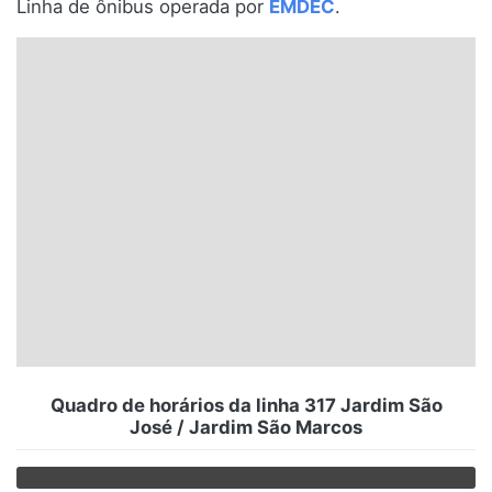
Linha de ônibus operada por
EMDEC
.
Santa Catarina
Rio Grande do Sul
Centro-Oeste
Nordeste
Norte
© 2026 Viva City Serviços Digitais Ltda. Todos os direitos reservados.
Quadro de horários da linha 317 Jardim São
José / Jardim São Marcos