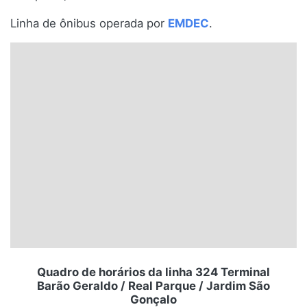
Santa Catarina
Linha de ônibus operada por
EMDEC
.
Rio Grande do Sul
Centro-Oeste
Nordeste
Norte
© 2026 Viva City Serviços Digitais Ltda. Todos os direitos reservados.
Quadro de horários da linha 324 Terminal
Barão Geraldo / Real Parque / Jardim São
Gonçalo