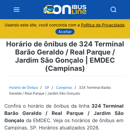
Usando este site, você concorda com a
Política de Privacidade
.
Notícias
Aceitar
Horário de ônibus de 324 Terminal
Sobre
Barão Geraldo / Real Parque /
Jardim São Gonçalo | EMDEC
Minas Gerais
(Campinas)
São Paulo
Horário de Ônibus
SP
Campinas
324 Terminal Barão
Rio de Janeiro
Geraldo / Real Parque / Jardim São Gonçalo
Espírito Santo
Confira o horário de ônibus da linha
324 Terminal
Barão Geraldo / Real Parque / Jardim São
Gonçalo
da EMDEC. Veja os horários de ônibus em
Paraná
Campinas, SP. Horários atualizados 2026.