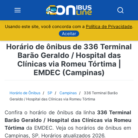
Usando este site, você concorda com a
Política de Privacidade
.
Notícias
Aceitar
Horário de ônibus de 336 Terminal
Sobre
Barão Geraldo / Hospital das
Clínicas via Romeu Tórtima |
Minas Gerais
EMDEC (Campinas)
São Paulo
Horário de Ônibus
SP
Campinas
336 Terminal Barão
Rio de Janeiro
Geraldo / Hospital das Clínicas via Romeu Tórtima
Espírito Santo
Confira o horário de ônibus da linha
336 Terminal
Barão Geraldo / Hospital das Clínicas via Romeu
Tórtima
da EMDEC. Veja os horários de ônibus em
Paraná
Campinas, SP. Horários atualizados 2026.