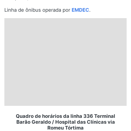
Santa Catarina
Linha de ônibus operada por
EMDEC
.
Rio Grande do Sul
Centro-Oeste
Nordeste
Norte
© 2026 Viva City Serviços Digitais Ltda. Todos os direitos reservados.
Quadro de horários da linha 336 Terminal
Barão Geraldo / Hospital das Clínicas via
Romeu Tórtima