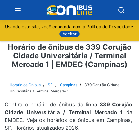
Usando este site, você concorda com a
Política de Privacidade
.
Notícias
Aceitar
Horário de ônibus de 339 Corujão
Sobre
Cidade Universitária / Terminal
Mercado 1 | EMDEC (Campinas)
Minas Gerais
São Paulo
Horário de Ônibus
SP
Campinas
339 Corujão Cidade
Universitária / Terminal Mercado 1
Rio de Janeiro
Confira o horário de ônibus da linha
339 Corujão
Cidade Universitária / Terminal Mercado 1
da
Espírito Santo
EMDEC. Veja os horários de ônibus em Campinas,
SP. Horários atualizados 2026.
Paraná