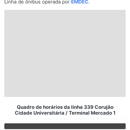
Linha de ônibus operada por
EMDEC
.
Santa Catarina
Rio Grande do Sul
Centro-Oeste
Nordeste
Norte
© 2026 Viva City Serviços Digitais Ltda. Todos os direitos reservados.
Quadro de horários da linha 339 Corujão
Cidade Universitária / Terminal Mercado 1