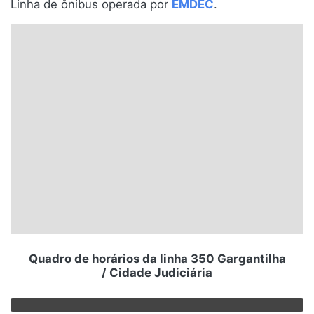
Linha de ônibus operada por
EMDEC
.
Santa Catarina
Rio Grande do Sul
Centro-Oeste
Nordeste
Norte
© 2026 Viva City Serviços Digitais Ltda. Todos os direitos reservados.
Quadro de horários da linha 350 Gargantilha
/ Cidade Judiciária