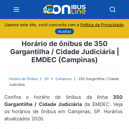
Usando este site, você concorda com a
Política de Privacidade
.
Notícias
Aceitar
Horário de ônibus de 350
Sobre
Gargantilha / Cidade Judiciária |
EMDEC (Campinas)
Minas Gerais
São Paulo
Horário de Ônibus
SP
Campinas
350 Gargantilha / Cidade
Judiciária
Rio de Janeiro
Confira o horário de ônibus da linha
350
Gargantilha / Cidade Judiciária
da EMDEC. Veja
Espírito Santo
os horários de ônibus em Campinas, SP. Horários
atualizados 2026.
Paraná