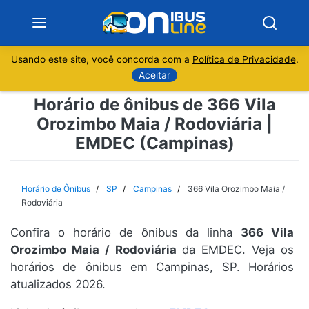
Usando este site, você concorda com a
Política de Privacidade
.
Notícias
Aceitar
Horário de ônibus de 366 Vila
Sobre
Orozimbo Maia / Rodoviária |
EMDEC (Campinas)
Minas Gerais
São Paulo
Horário de Ônibus
SP
Campinas
366 Vila Orozimbo Maia /
Rodoviária
Rio de Janeiro
Confira o horário de ônibus da linha
366 Vila
Orozimbo Maia / Rodoviária
da EMDEC. Veja os
Espírito Santo
horários de ônibus em Campinas, SP. Horários
atualizados 2026.
Paraná