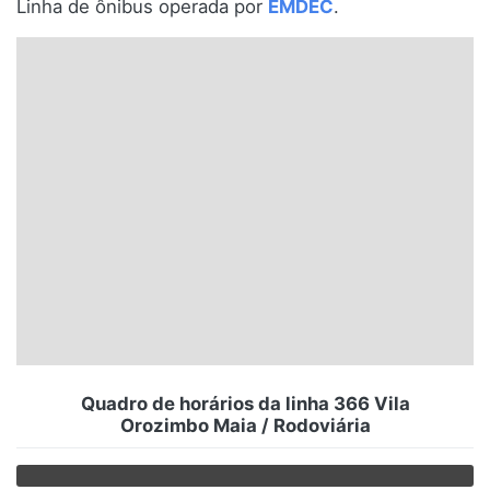
Linha de ônibus operada por
EMDEC
.
Santa Catarina
Rio Grande do Sul
Centro-Oeste
Nordeste
Norte
© 2026 Viva City Serviços Digitais Ltda. Todos os direitos reservados.
Quadro de horários da linha 366 Vila
Orozimbo Maia / Rodoviária