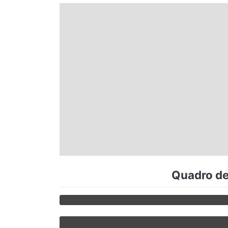
Espírito Santo
Paraná
Santa Catarina
Rio Grande do Sul
Centro-Oeste
Quadro de
Nordeste
Norte