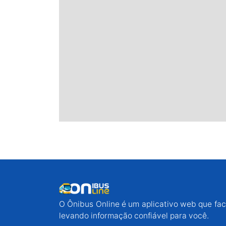
O Ônibus Online é um aplicativo web que faci
levando informação confiável para você.