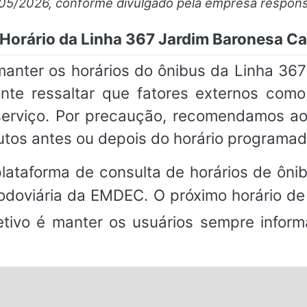
/05/2026, conforme divulgado pela empresa respons
 Horário da Linha 367 Jardim Baronesa 
ter os horários do ônibus da Linha 36
nte ressaltar que fatores externos com
o serviço. Por precaução, recomendamos a
utos antes ou depois do horário programad
ataforma de consulta de horários de ônibu
odoviária da EMDEC. O próximo horário de
bjetivo é manter os usuários sempre infor