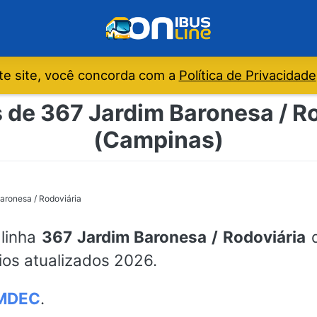
e site, você concorda com a
Política de Privacidade
s de 367 Jardim Baronesa / R
(Campinas)
aronesa / Rodoviária
 linha
367 Jardim Baronesa / Rodoviária
d
ios atualizados 2026.
MDEC
.