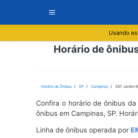
Usando est
Notícias
Horário de ônibu
Sobre
Minas Gerais
Horário de Ônibus
SP
Campinas
367 Jardim B
São Paulo
Confira o horário de ônibus da
ônibus em Campinas, SP. Horár
Rio de Janeiro
Linha de ônibus operada por
E