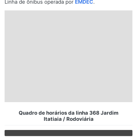
Linha de ônibus operada por
EMDEC
.
Santa Catarina
Rio Grande do Sul
Centro-Oeste
Nordeste
Norte
© 2026 Viva City Serviços Digitais Ltda. Todos os direitos reservados.
Quadro de horários da linha 368 Jardim
Itatiaia / Rodoviária