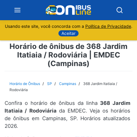
Usando este site, você concorda com a
Política de Privacidade
.
Notícias
Aceitar
Horário de ônibus de 368 Jardim
Sobre
Itatiaia / Rodoviária | EMDEC
(Campinas)
Minas Gerais
São Paulo
Horário de Ônibus
SP
Campinas
368 Jardim Itatiaia /
Rodoviária
Rio de Janeiro
Confira o horário de ônibus da linha
368 Jardim
Itatiaia / Rodoviária
da EMDEC. Veja os horários
Espírito Santo
de ônibus em Campinas, SP. Horários atualizados
2026.
Paraná