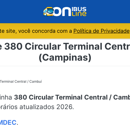
e site, você concorda com a
Política de Privacidade
e 380 Circular Terminal Cent
(Campinas)
 Terminal Central / Cambuí
linha
380 Circular Terminal Central / Cam
rários atualizados 2026.
MDEC
.