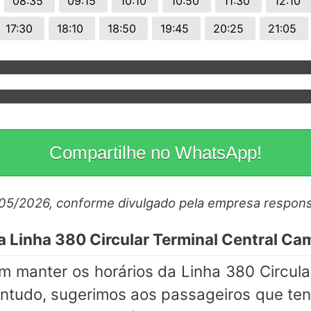
08:35
09:15
10:10
10:50
11:30
12:10
17:30
18:10
18:50
19:45
20:25
21:05
Compartilhe no WhatsApp!
/05/2026, conforme divulgado pela empresa respons
a Linha 380 Circular Terminal Central C
 manter os horários da Linha 380 Circula
ntudo, sugerimos aos passageiros que 