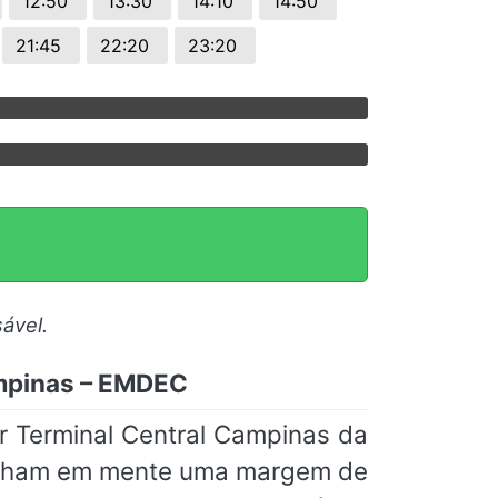
12:50
13:30
14:10
14:50
21:45
22:20
23:20
ável.
ampinas – EMDEC
r Terminal Central Campinas da
tenham em mente uma margem de