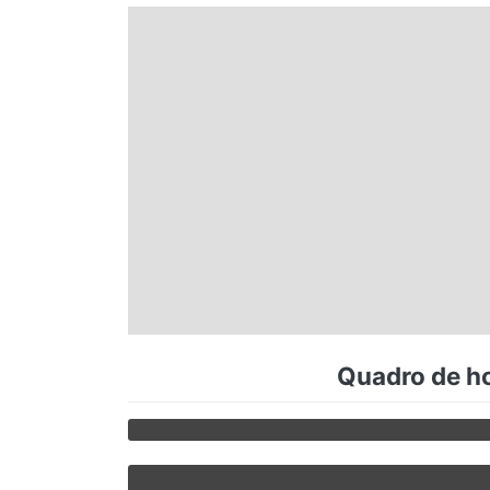
Espírito Santo
Paraná
Santa Catarina
Rio Grande do Sul
Centro-Oeste
Quadro de ho
Nordeste
Norte