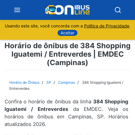
Usando este site, você concorda com a
Política de Privacidade
.
Notícias
Aceitar
Horário de ônibus de 384 Shopping
Sobre
Iguatemi / Entreverdes | EMDEC
(Campinas)
Minas Gerais
São Paulo
Horário de Ônibus
SP
Campinas
384 Shopping Iguatemi /
Entreverdes
Rio de Janeiro
Confira o horário de ônibus da linha
384 Shopping
Iguatemi / Entreverdes
da EMDEC. Veja os
Espírito Santo
horários de ônibus em Campinas, SP. Horários
atualizados 2026.
Paraná