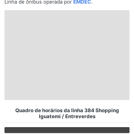
Linha de ônibus operada por
EMDEC
.
Santa Catarina
Rio Grande do Sul
Centro-Oeste
Nordeste
Norte
© 2026 Viva City Serviços Digitais Ltda. Todos os direitos reservados.
Quadro de horários da linha 384 Shopping
Iguatemi / Entreverdes