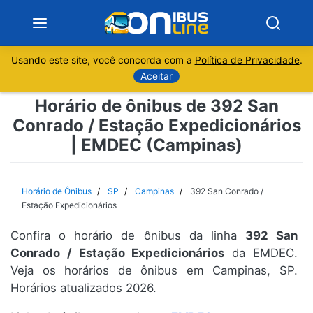
Usando este site, você concorda com a
Política de Privacidade
.
Notícias
Aceitar
Horário de ônibus de 392 San
Sobre
Conrado / Estação Expedicionários
| EMDEC (Campinas)
Minas Gerais
São Paulo
Horário de Ônibus
SP
Campinas
392 San Conrado /
Estação Expedicionários
Rio de Janeiro
Confira o horário de ônibus da linha
392 San
Conrado / Estação Expedicionários
da EMDEC.
Espírito Santo
Veja os horários de ônibus em Campinas, SP.
Horários atualizados 2026.
Paraná