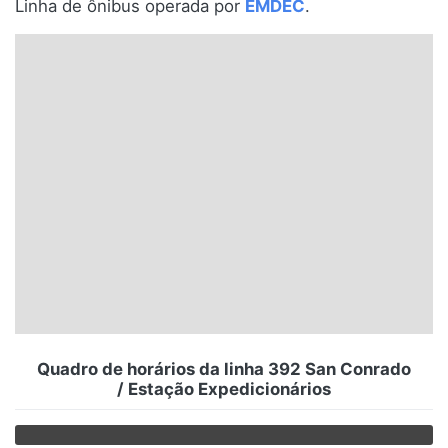
Linha de ônibus operada por
EMDEC
.
Santa Catarina
Rio Grande do Sul
Centro-Oeste
Nordeste
Norte
© 2026 Viva City Serviços Digitais Ltda. Todos os direitos reservados.
Quadro de horários da linha 392 San Conrado
/ Estação Expedicionários