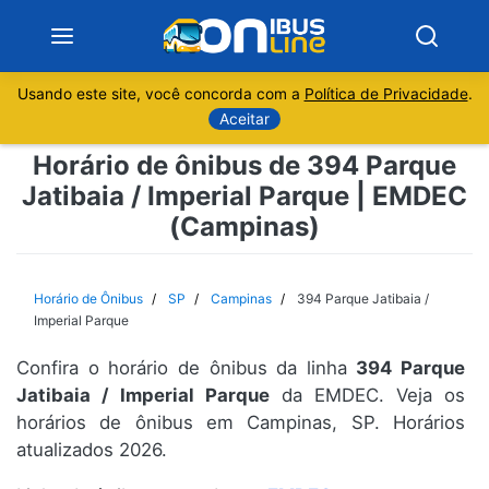
Usando este site, você concorda com a
Política de Privacidade
.
Notícias
Aceitar
Horário de ônibus de 394 Parque
Sobre
Jatibaia / Imperial Parque | EMDEC
(Campinas)
Minas Gerais
São Paulo
Horário de Ônibus
SP
Campinas
394 Parque Jatibaia /
Imperial Parque
Rio de Janeiro
Confira o horário de ônibus da linha
394 Parque
Jatibaia / Imperial Parque
da EMDEC. Veja os
Espírito Santo
horários de ônibus em Campinas, SP. Horários
atualizados 2026.
Paraná