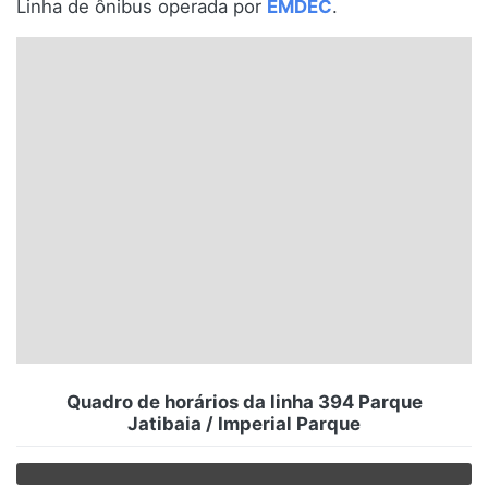
Linha de ônibus operada por
EMDEC
.
Santa Catarina
Rio Grande do Sul
Centro-Oeste
Nordeste
Norte
© 2026 Viva City Serviços Digitais Ltda. Todos os direitos reservados.
Quadro de horários da linha 394 Parque
Jatibaia / Imperial Parque