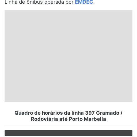
Linha de ônibus operada por
EMDEC
.
Santa Catarina
Rio Grande do Sul
Centro-Oeste
Nordeste
Norte
© 2026 Viva City Serviços Digitais Ltda. Todos os direitos reservados.
Quadro de horários da linha 397 Gramado /
Rodoviária até Porto Marbella