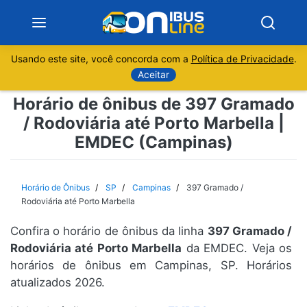
Usando este site, você concorda com a
Política de Privacidade
.
Notícias
Aceitar
Horário de ônibus de 397 Gramado
Sobre
/ Rodoviária até Porto Marbella |
EMDEC (Campinas)
Minas Gerais
São Paulo
Horário de Ônibus
SP
Campinas
397 Gramado /
Rodoviária até Porto Marbella
Rio de Janeiro
Confira o horário de ônibus da linha
397 Gramado /
Rodoviária até Porto Marbella
da EMDEC. Veja os
Espírito Santo
horários de ônibus em Campinas, SP. Horários
atualizados 2026.
Paraná