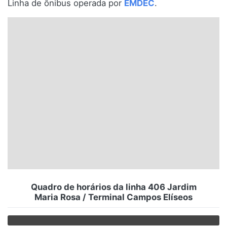
Linha de ônibus operada por
EMDEC
.
Santa Catarina
Rio Grande do Sul
Centro-Oeste
Nordeste
Norte
© 2026 Viva City Serviços Digitais Ltda. Todos os direitos reservados.
Quadro de horários da linha 406 Jardim
Maria Rosa / Terminal Campos Elíseos