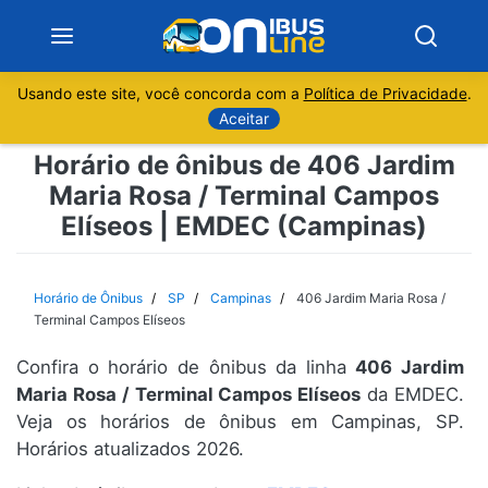
Usando este site, você concorda com a
Política de Privacidade
.
Notícias
Aceitar
Horário de ônibus de 406 Jardim
Sobre
Maria Rosa / Terminal Campos
Elíseos | EMDEC (Campinas)
Minas Gerais
São Paulo
Horário de Ônibus
SP
Campinas
406 Jardim Maria Rosa /
Terminal Campos Elíseos
Rio de Janeiro
Confira o horário de ônibus da linha
406 Jardim
Maria Rosa / Terminal Campos Elíseos
da EMDEC.
Espírito Santo
Veja os horários de ônibus em Campinas, SP.
Horários atualizados 2026.
Paraná