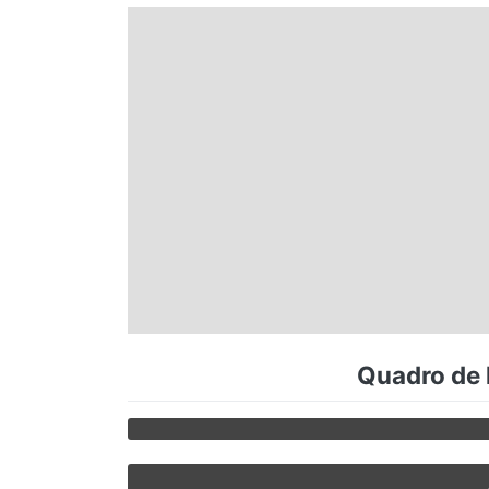
Espírito Santo
Paraná
Santa Catarina
Rio Grande do Sul
Centro-Oeste
Quadro de h
Nordeste
Norte