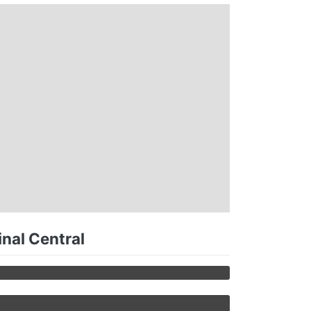
inal Central
L