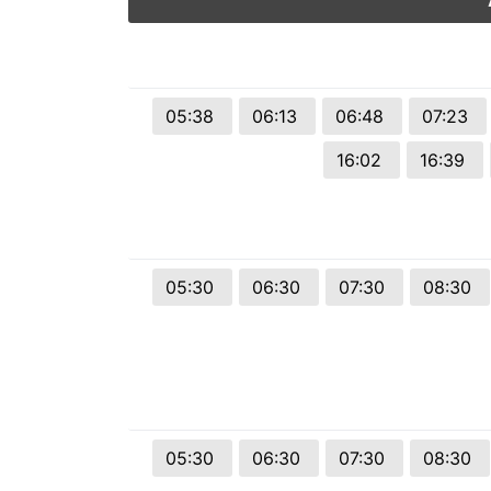
© 2026 Viva City Serviços Digitais Ltda. Todos os direitos reservado
05:38
06:13
06:48
07:23
16:02
16:39
05:30
06:30
07:30
08:30
05:30
06:30
07:30
08:30