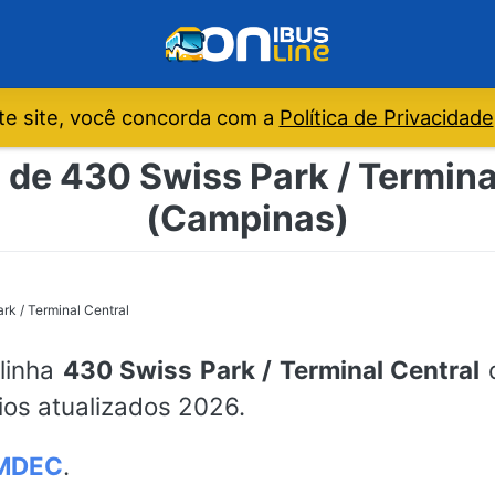
e site, você concorda com a
Política de Privacidade
 de 430 Swiss Park / Termin
(Campinas)
rk / Terminal Central
 linha
430 Swiss Park / Terminal Central
d
ios atualizados 2026.
MDEC
.