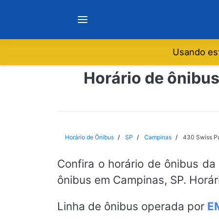
Usando est
Notícias
Horário de ônibus
Sobre
Minas Gerais
Horário de Ônibus
SP
Campinas
430 Swiss Pa
São Paulo
Confira o horário de ônibus da
ônibus em Campinas, SP. Horár
Rio de Janeiro
Linha de ônibus operada por
E