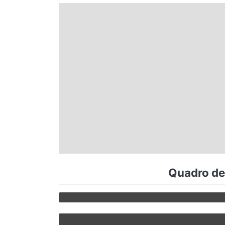
Espírito Santo
Paraná
Santa Catarina
Rio Grande do Sul
Centro-Oeste
Quadro de 
Nordeste
Norte