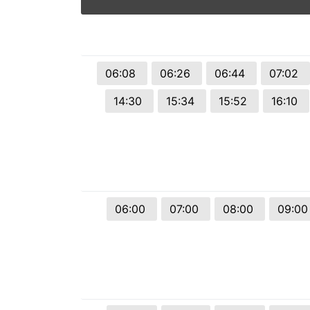
© 2026 Viva City Serviços Digitais Ltda. Todos os direitos reservado
06:08
06:26
06:44
07:02
14:30
15:34
15:52
16:10
06:00
07:00
08:00
09:0