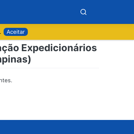
.
Aceitar
tação Expedicionários
mpinas)
ntes.