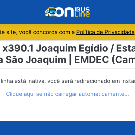
e site, você concorda com a
Política de Privacidade
 x390.1 Joaquim Egídio / Es
la São Joaquim | EMDEC (Ca
 linha está inativa, você será redirecionado em insta
Clique aqui se não carregar automaticamente…