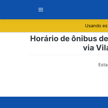
Usando est
Notícias
Horário de ônibus de
via Vi
Sobre
Minas Gerais
Esta
São Paulo
Rio de Janeiro