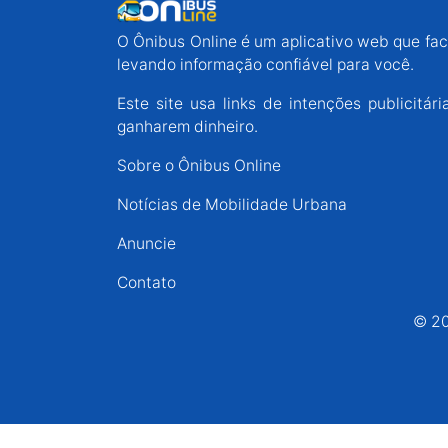
Espírito Santo
O Ônibus Online é um aplicativo web que faci
levando informação confiável para você.
Paraná
Este site usa links de intenções publicit
ganharem dinheiro.
Santa Catarina
Sobre o Ônibus Online
Notícias de Mobilidade Urbana
Rio Grande do Sul
Anuncie
Centro-Oeste
Contato
© 20
Nordeste
Norte