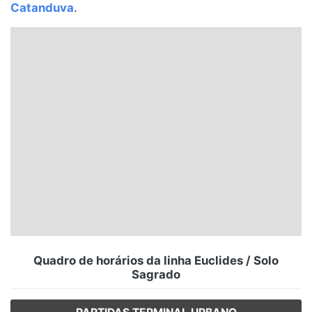
Catanduva
.
Santa Catarina
Rio Grande do Sul
Centro-Oeste
Nordeste
Norte
© 2026 Viva City Serviços Digitais Ltda. Todos os direitos reservados.
Quadro de horários da linha Euclides / Solo
Sagrado