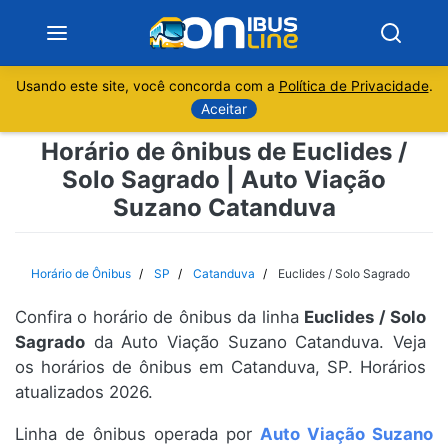
Usando este site, você concorda com a
Política de Privacidade
.
Notícias
Aceitar
Horário de ônibus de Euclides /
Sobre
Solo Sagrado | Auto Viação
Suzano Catanduva
Minas Gerais
São Paulo
Horário de Ônibus
SP
Catanduva
Euclides / Solo Sagrado
Rio de Janeiro
Confira o horário de ônibus da linha
Euclides / Solo
Sagrado
da Auto Viação Suzano Catanduva. Veja
Espírito Santo
os horários de ônibus em Catanduva, SP. Horários
atualizados 2026.
Paraná
Linha de ônibus operada por
Auto Viação Suzano