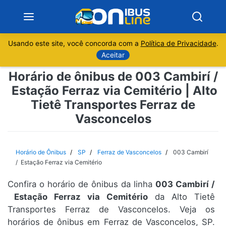
Usando este site, você concorda com a
Política de Privacidade
.
Notícias
Aceitar
Horário de ônibus de 003 Cambirí /
Sobre
Estação Ferraz via Cemitério | Alto
Tietê Transportes Ferraz de
Minas Gerais
Vasconcelos
São Paulo
Horário de Ônibus
SP
Ferraz de Vasconcelos
003 Cambirí
Rio de Janeiro
/ Estação Ferraz via Cemitério
Espírito Santo
Confira o horário de ônibus da linha
003 Cambirí /
Estação Ferraz via Cemitério
da Alto Tietê
Transportes Ferraz de Vasconcelos. Veja os
Paraná
horários de ônibus em Ferraz de Vasconcelos, SP.