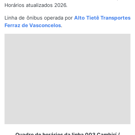
Horários atualizados 2026.
Santa Catarina
Linha de ônibus operada por
Alto Tietê Transportes
Rio Grande do Sul
Ferraz de Vasconcelos
.
Centro-Oeste
Nordeste
Norte
© 2026 Viva City Serviços Digitais Ltda. Todos os direitos reservados.
Quadro de horários da linha 003 Cambirí /