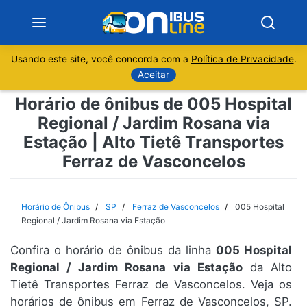
Usando este site, você concorda com a
Política de Privacidade
.
Notícias
Aceitar
Horário de ônibus de 005 Hospital
Sobre
Regional / Jardim Rosana via
Estação | Alto Tietê Transportes
Minas Gerais
Ferraz de Vasconcelos
São Paulo
Horário de Ônibus
SP
Ferraz de Vasconcelos
005 Hospital
Rio de Janeiro
Regional / Jardim Rosana via Estação
Espírito Santo
Confira o horário de ônibus da linha
005 Hospital
Regional / Jardim Rosana via Estação
da Alto
Tietê Transportes Ferraz de Vasconcelos. Veja os
Paraná
horários de ônibus em Ferraz de Vasconcelos, SP.