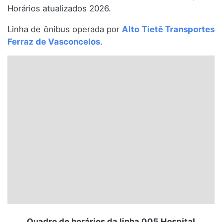
Horários atualizados 2026.
Santa Catarina
Linha de ônibus operada por
Alto Tietê Transportes
Rio Grande do Sul
Ferraz de Vasconcelos
.
Centro-Oeste
Nordeste
Norte
© 2026 Viva City Serviços Digitais Ltda. Todos os direitos reservados.
Quadro de horários da linha 005 Hospital