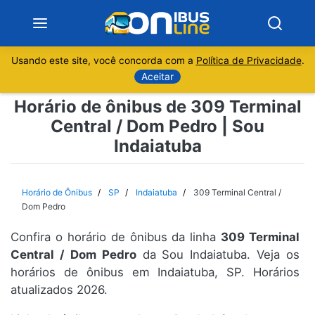
Usando este site, você concorda com a
Política de Privacidade
.
Notícias
Aceitar
Horário de ônibus de 309 Terminal
Sobre
Central / Dom Pedro | Sou
Indaiatuba
Minas Gerais
São Paulo
Horário de Ônibus
SP
Indaiatuba
309 Terminal Central /
Dom Pedro
Rio de Janeiro
Confira o horário de ônibus da linha
309 Terminal
Central / Dom Pedro
da Sou Indaiatuba. Veja os
Espírito Santo
horários de ônibus em Indaiatuba, SP. Horários
atualizados 2026.
Paraná