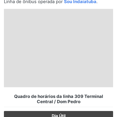
Linha de ônibus operada por
Sou Indaiatuba
.
Santa Catarina
Rio Grande do Sul
Centro-Oeste
Nordeste
Norte
© 2026 Viva City Serviços Digitais Ltda. Todos os direitos reservados.
Quadro de horários da linha 309 Terminal
Central / Dom Pedro
Dia Útil