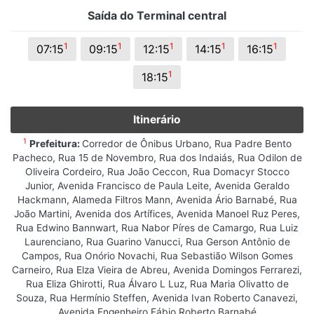
Saída do Terminal central
1
1
1
1
1
07:15
09:15
12:15
14:15
16:15
1
18:15
Itinerário
1
Prefeitura:
Corredor de Ônibus Urbano, Rua Padre Bento
Pacheco, Rua 15 de Novembro, Rua dos Indaiás, Rua Odilon de
Oliveira Cordeiro, Rua João Ceccon, Rua Domacyr Stocco
Junior, Avenida Francisco de Paula Leite, Avenida Geraldo
Hackmann, Alameda Filtros Mann, Avenida Ário Barnabé, Rua
João Martini, Avenida dos Artífices, Avenida Manoel Ruz Peres,
Rua Edwino Bannwart, Rua Nabor Píres de Camargo, Rua Luiz
Laurenciano, Rua Guarino Vanucci, Rua Gerson Antônio de
Campos, Rua Onório Novachi, Rua Sebastião Wilson Gomes
Carneiro, Rua Elza Vieira de Abreu, Avenida Domingos Ferrarezi,
Rua Eliza Ghirotti, Rua Álvaro L Luz, Rua Maria Olivatto de
Souza, Rua Hermínio Steffen, Avenida Ivan Roberto Canavezi,
Avenida Engenheiro Fábio Roberto Barnabé